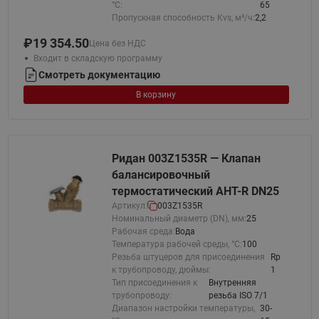
°С:
65
Пропускная способность Kvs, м³/ч:
2,2
₽
19 354.50
Цена без НДС
Входит в складскую программу
Смотреть документацию
В корзину
Ридан 003Z1535R — Клапан
балансировочный
термостатический AHT-R DN25
Артикул:
003Z1535R
Номинальный диаметр (DN), мм:
25
Рабочая среда:
Вода
Температура рабочей среды, °С:
100
Резьба штуцеров для присоединения
Rp
к трубопроводу, дюймы:
1
Тип присоединения к
Внутренняя
трубопроводу:
резьба ISO 7/1
Диапазон настройки температуры,
30-