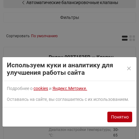
Автоматические балансировочные клапаны
Фильтры
Сортировать
По умолчанию
Ридан 003Z1525R — Клапан
балансировочный
Используем куки и аналитику для
термостатический AHT-R DN
улучшения работы сайта
15
Артикул:
003Z1525R
Подробнее о
cookies
и
Яндекс.Метрике.
Номинальный диаметр (DN), мм:
15
Рабочая среда:
Вода
Оставаясь на сайте, вы соглашаетесь с их использованием.
Температура рабочей среды, °С:
100
Резьба штуцеров для присоединения
Rp
к трубопроводу, дюймы:
1/2
Понятно
Тип присоединения к
Внутренняя
трубопроводу:
резьба ISO 7/1
Диапазон настройки температуры,
30-
°С:
65