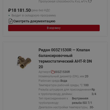
Пропускная способность Kvs, м³/ч:
1,7
₽
18 181.50
Цена без НДС
Входит в складскую программу
Смотреть документацию
В корзину
Ридан 003Z1530R — Клапан
балансировочный
термостатический AHT-R DN
20
Артикул:
003Z1530R
Номинальный диаметр (DN), мм:
20
Рабочая среда:
Вода
Температура рабочей среды, °С:
100
Резьба штуцеров для присоединения
Rp
к трубопроводу, дюймы:
3/4
Тип присоединения к
Внутренняя
трубопроводу:
резьба ISO 7/1
Диапазон настройки температуры,
30-