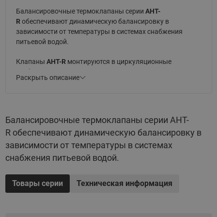
Балансировочные термоклапаны серии
AHT-
R
обеспечивают динамическую балансировку в
зависимости от температуры в системах снабжения
питьевой водой.
Клапаны
AHT-
R
монтируются в циркуляционные
трубопроводы отдельных стояков системы и могут иметь
Раскрыть описание
уставку температуры от 30 до 65 ° C. Их использование
обеспечивает гидравлическую балансировку, сокращает
время ожидания горячей воды, снижает потребление
воды и тепловой энергии. Клапаны изготавливаются из
Балансировочные термоклапаны серии AHT-
латуни CW602N, устойчивой к вымыванию цинка, что
R обеспечивают динамическую балансировку в
обеспечивает их долговечность при использовании в
системах питьевого водоснабжения.
зависимости от температуры в системах
снабжения питьевой водой.
Товары серии
Техническая информация