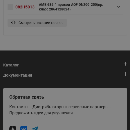
AME 685-1 привод AQF DN200-250(пр.
082H5013
класс 2864128024)
Смотреть похожие товары
Каталог
Документация
Тепловая автоматика
Холодильная техника
HeatPlatform (Тепловая платформа)
Обратная связь
Приводная техника
Полезные программы и инструменты
Контакты
Дистрибьюторы и сервисные партнеры
Промышленная автоматика
Условия поставки
Предложить идеи для улучшения
Теплый пол и снеготаяние
Политика по использованию ТЗ Ридан
Теплообменное оборудование