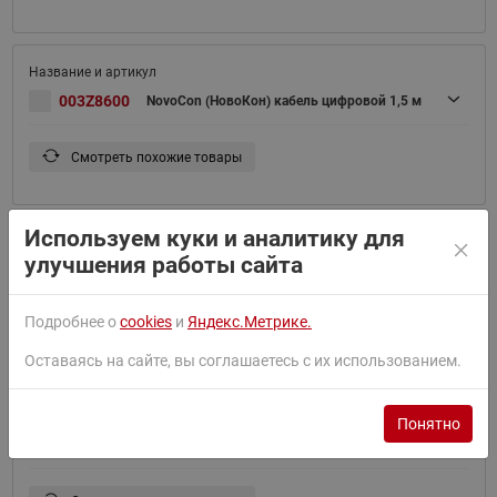
003Z8600
NovoCon (НовоКон) кабель цифровой 1,5 м
Смотреть похожие товары
Используем куки и аналитику для
улучшения работы сайта
003Z8601
NovoCon (НовоКон) кабель цифровой 5 м
Подробнее о
cookies
и
Яндекс.Метрике.
Смотреть похожие товары
Оставаясь на сайте, вы соглашаетесь с их использованием.
Понятно
003Z8602
NovoCon (НовоКон) кабель цифровой 10 м