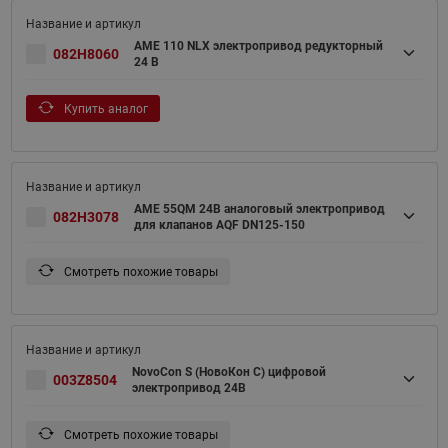
AME 110 NLX электропривод редукторный
082H8060
24 В
Купить аналог
AME 55QM 24В аналоговый электропривод
082H3078
для клапанов AQF DN125-150
Смотреть похожие товары
NovoCon S (НовоКон С) цифровой
003Z8504
электропривод 24В
Смотреть похожие товары