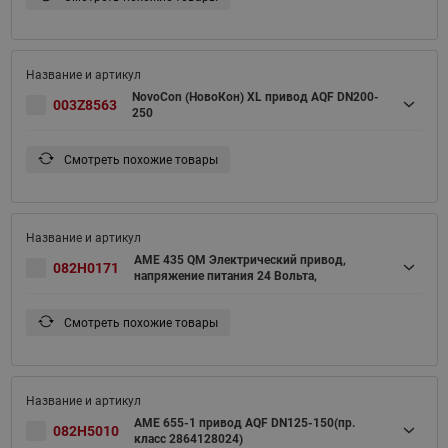
NovoCon (НовоКон) XL привод AQF DN200-
003Z8563
250
Смотреть похожие товары
AME 435 QM Электрический привод,
082H0171
напряжение питания 24 Вольта,
Смотреть похожие товары
AME 655-1 привод AQF DN125-150(пр.
082H5010
класс 2864128024)