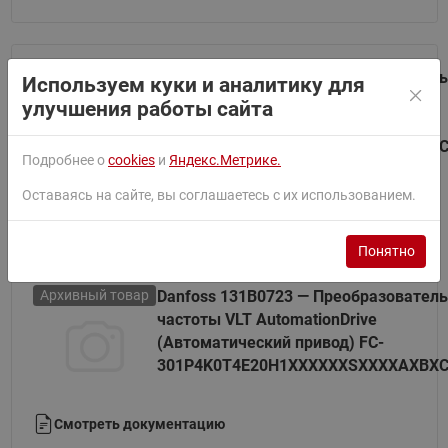
Архивный товар
Danfoss 131B0719 — Преобразователь
Используем куки и аналитику для
частоты VLT AutomationDrive
улучшения работы сайта
(Автоматический привод) FC-
301P3K0T4E20H1XXXXXXSXXXXAXBX
Подробнее о
cookies
и
Яндекс.Метрике.
Оставаясь на сайте, вы соглашаетесь с их использованием.
Смотреть документацию
Понятно
Архивный товар
Danfoss 131B0723 — Преобразователь
частоты VLT AutomationDrive
(Автоматический привод) FC-
301P4K0T4E20H1XXXXXXSXXXXAXBX
Смотреть документацию