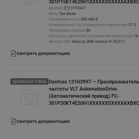
301P15KT4E20H1XXXXXXSXXXXAXBX
Артикул:
131F8647
Фазы:
Три фазы
Напряжение сети:
380-480 В
Номинальный ток (нормальная перегрузка):
37.5
Типоразмер корпуса:
B3
Мощность двигателя (нормальная перегрузка):
18
Фильтр ЭМС:
Фильтр ЭМС класса A1/B (C1)
Смотреть документацию
Архивный товар
Danfoss 131H3997 — Преобразовател
частоты VLT AutomationDrive
(Автоматический привод) FC-
301P30KT4E20H1XXXXXXSXXXXAXBX
Смотреть документацию