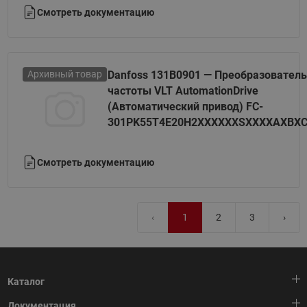
Смотреть документацию
Архивный товар
Danfoss 131B0901 — Преобразователь
частоты VLT AutomationDrive
(Автоматический привод) FC-
301PK55T4E20H2XXXXXXSXXXXAXBX
Смотреть документацию
‹
1
2
3
›
Каталог
Документация