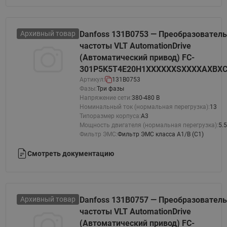
Архивный товар
Danfoss 131B0753 — Преобразователь
частоты VLT AutomationDrive
(Автоматический привод) FC-
301P5K5T4E20H1XXXXXXSXXXXAXBX
Артикул:
131B0753
Фазы:
Три фазы
Напряжение сети:
380-480 В
Номинальный ток (нормальная перегрузка):
13
Типоразмер корпуса:
A3
Мощность двигателя (нормальная перегрузка):
5.5
Фильтр ЭМС:
Фильтр ЭМС класса A1/B (C1)
Смотреть документацию
Архивный товар
Danfoss 131B0757 — Преобразователь
частоты VLT AutomationDrive
(Автоматический привод) FC-