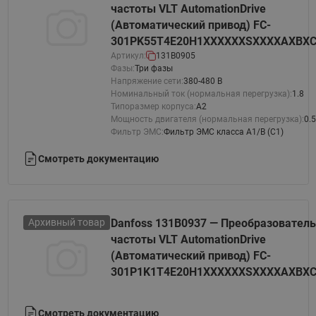
частоты VLT AutomationDrive
(Автоматический привод) FC-
301PK55T4E20H1XXXXXXSXXXXAXBX
Артикул:
131B0905
Фазы:
Три фазы
Напряжение сети:
380-480 В
Номинальный ток (нормальная перегрузка):
1.8
Типоразмер корпуса:
A2
Мощность двигателя (нормальная перегрузка):
0.
Фильтр ЭМС:
Фильтр ЭМС класса A1/B (C1)
Смотреть документацию
Архивный товар
Danfoss 131B0937 — Преобразователь
частоты VLT AutomationDrive
(Автоматический привод) FC-
301P1K1T4E20H1XXXXXXSXXXXAXBX
Смотреть документацию