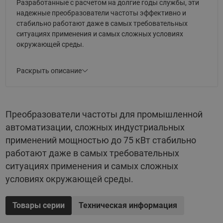
Разработанные с расчетом на долгие годы службы, эти
надежные преобразователи частоты эффективно и
стабильно работают даже в самых требовательных
ситуациях применения и самых сложных условиях
окружающей среды.
Основные параметры:
Раскрыть описание
Мощность: от 0,37 до 75 кВт;
Степень защиты корпуса: IP20/55;
Преобразователи частоты для промышленной
Встроенные функции для автоматизации;
автоматизации, сложных индустриальных
Ограничение радиопомех от кабелей двигателя
применений мощностью до 75 кВт стабильно
благодаря встроенным фильтрам ВЧ-помех;
работают даже в самых требовательных
Встроенный дроссель на звене постоянного тока
ситуациях применения и самых сложных
обеспечивает низкую гармоническую нагрузку на
условиях окружающей среды.
сеть.
Товары серии
Техническая информация