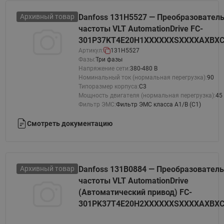
Архивный товар
Danfoss 131H5527 — Преобразовател
частоты VLT AutomationDrive FC-
301P37KT4E20H1XXXXXXSXXXXAXBX
Артикул:
131H5527
Фазы:
Три фазы
Напряжение сети:
380-480 В
Номинальный ток (нормальная перегрузка):
90
Типоразмер корпуса:
C3
Мощность двигателя (нормальная перегрузка):
45
Фильтр ЭМС:
Фильтр ЭМС класса A1/B (C1)
Смотреть документацию
Архивный товар
Danfoss 131B0884 — Преобразователь
частоты VLT AutomationDrive
(Автоматический привод) FC-
301PK37T4E20H2XXXXXXSXXXXAXBX