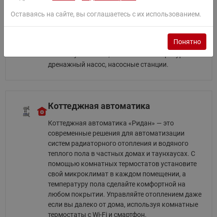
мокрым ротором 1 и 3 скоростные, RWE-
насосы с мокрым ротором с электронным
Оставаясь на сайте, вы соглашаетесь с их использованием.
регулированием, RV-одноступенчатые инлайн-
насосы, RMV-многоступенчатые вертикальные
Понятно
насосы, RMHI-горизонтальные
многоступенчатые, RD-высокотемпературный
дренажный насос, насосные станции.
Коттеджная автоматика
Коттеджная автоматика «Ридан» — это
современные решения для автоматизации
систем радиаторного отопления и водяного
теплого пола в частных домах и таунхаусах. С
помощью комнатных термостатов установите
свой микроклимат в каждом помещении, а
температуру пола сделайте комфортной на
любом покрытии. Управляйте отоплением даже
если вы далеко от дома, используя комнатные
термостаты с Wi-Fi и смартфон.