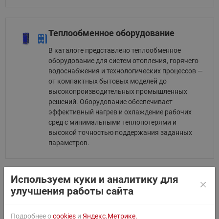
Теплообменное оборудование
В каталоге представлено теплообменное
оборудование для систем отопления, горячего
водоснабжения и технологических процессов —
от компактных бытовых моделей до
высокопроизводительных промышленных
решений. Оборудование обеспечивает
эффективный нагрев и охлаждение рабочих
сред с минимальными теплопотерями и
высокой точностью поддержания заданных
параметров.
Используем куки и аналитику для
Насосное оборудование
улучшения работы сайта
Ассортимент насосного оборудования «Ридан»
представлен следующими видами: RW-насосы с
Подробнее о
cookies
и
Яндекс.Метрике.