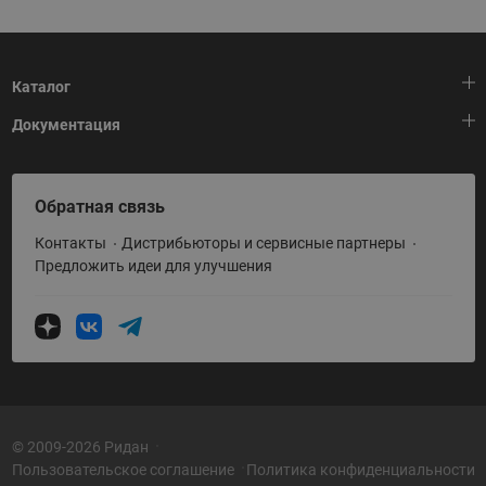
Каталог
Документация
Тепловая автоматика
Холодильная техника
HeatPlatform (Тепловая платформа)
Обратная связь
Приводная техника
Полезные программы и инструменты
Контакты
Дистрибьюторы и сервисные партнеры
Промышленная автоматика
Условия поставки
Предложить идеи для улучшения
Теплый пол и снеготаяние
Политика по использованию ТЗ Ридан
Теплообменное оборудование
Насосное оборудование
Коттеджная автоматика
Системы водоснабжения
© 2009-2026 Ридан
Пользовательское соглашение
Политика конфиденциальности