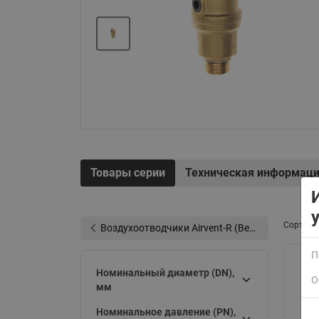
Электрообогрев
Системы водоснабжения
Товары серии
Техническая информац
Сортиро
Воздухоотводчики Airvent-R (Вентиляция) Ридан (код 06583xxR)
П
Номинальный диаметр (DN),
О
мм
Номинальное давление (PN),