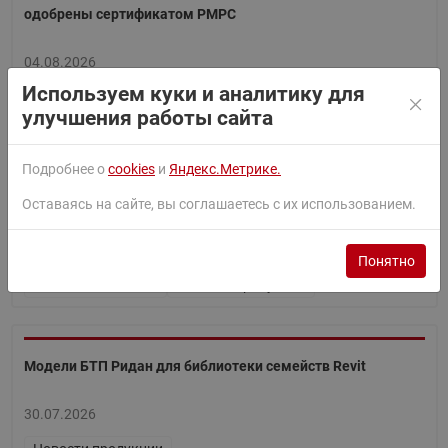
одобрены сертификатом РМРС
04.08.2026
Используем куки и аналитику для
Новости продукции
улучшения работы сайта
Подробнее о
cookies
и
Яндекс.Метрике.
Учебный стенд на базе системы с гидромодулем
WaterLoop
Оставаясь на сайте, вы соглашаетесь с их использованием.
04.08.2026
Понятно
Новости компании
Новости продукции
Модели БТП Ридан для библиотеки семейств Revit
30.07.2026