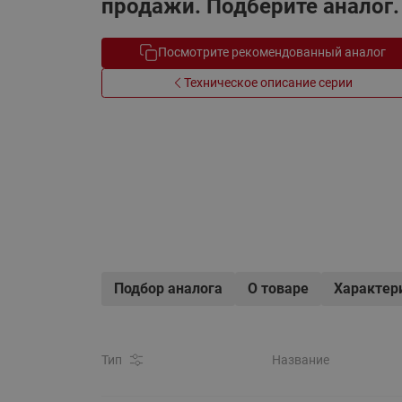
продажи. Подберите аналог.
Электрообогрев
Системы водоснабжения
Посмотрите рекомендованный аналог
Техническое описание серии
Подбор аналога
О товаре
Характер
Тип
Название