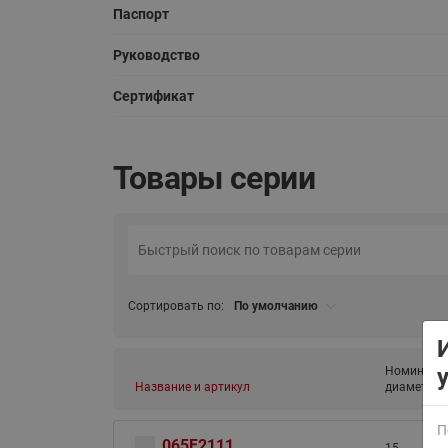
Паспорт
Руководство
Сертификат
Товары серии
Сортировать по:
По умолчанию
Номиналь
Название и артикул
диаметр (D
П
065F2111