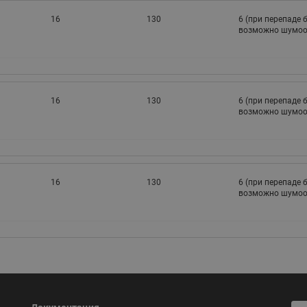
ходовыми клапанами
Преобразователь частот
16
130
6 (при перепаде 
Ридан RF-101
Узлы холодоснабжения с 3-
возможно шумоо
ходовыми клапанами
Узлы теплоснабжения с
комбинированным клапаном
AQT(F)-R
16
130
6 (при перепаде 
возможно шумоо
16
130
6 (при перепаде 
возможно шумоо