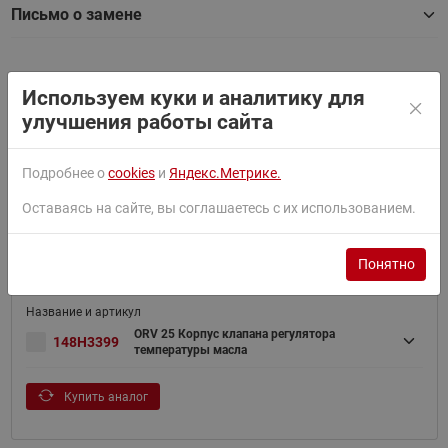
Письмо о замене
Товары серии
Используем куки и аналитику для
улучшения работы сайта
Найти
Подробнее о
cookies
и
Яндекс.Метрике.
Оставаясь на сайте, вы соглашаетесь с их использованием.
Сортировать по:
По умолчанию
Фильтр
Понятно
ORV 25 Корпус клапана регулятора
148H3399
температуры масла
Купить аналог