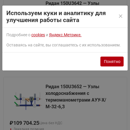
Ридан 150U3642 — Узлы
холодоснабжения без
Используем куки и аналитику для
термоманометров АУУ-Х-32-
улучшения работы сайта
6,3
Подробнее о
cookies
и
Яндекс.Метрике.
₽
99 576.20
Цена без НДС
Оставаясь на сайте, вы соглашаетесь с их использованием.
Заказная позиция
Смотреть документацию
В корзину
Понятно
Ридан 150U3652 — Узлы
холодоснабжения с
термоманометрами АУУ-Х/
М-32-6,3
₽
109 704.25
Цена без НДС
Заказная позиция