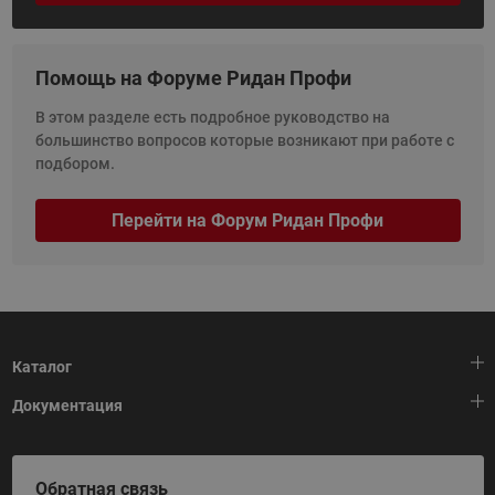
Помощь на Форуме Ридан Профи
В этом разделе есть подробное руководство на
большинство вопросов которые возникают при работе с
подбором.
Перейти на Форум Ридан Профи
Каталог
Документация
Тепловая автоматика
Холодильная техника
HeatPlatform (Тепловая платформа)
Обратная связь
Приводная техника
Полезные программы и инструменты