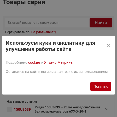
Товары серии
Найти
Сортировать по:
По умолчанию
Используем куки и аналитику для
Фильтр
улучшения работы сайта
Подробнее о
cookies
и
Яндекс.Метрике.
Ридан 150U3638 — Узлы холодоснабжения
150U3638
без термоманометров АУУ-Х-20-2,5
Оставаясь на сайте, вы соглашаетесь с их использованием.
В корзину
₽
84 246.70
Заказная позиция
Понятно
Ридан 150U3639 — Узлы холодоснабжения
150U3639
без термоманометров АУУ-Х-20-4