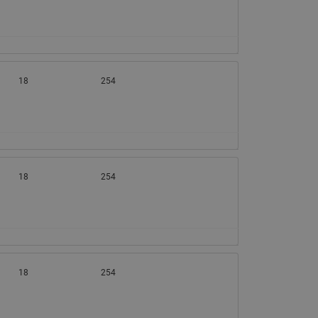
065B82xxR)
Латунные фильтры сетчатые
Ридан (код 065B82xxR)
Воздухоотводчики Airvent-R
Ридан (код 06582xxR)
18
254
18
254
18
254