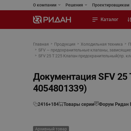
О компании
Решения
Проектировщикам
Ридан сегодня
Применения и решения
Личный кабинет
Каталог
Стандарты качества
Реализованные проекты
Программы для 
Тепловой пункт
Карьера
Тепловая автоматика
Каталоги и посо
Тепловая автоматика
Главная
Продукция
Холодильная техника
П
SFV — предохранительные клапаны, зависящие 
Автоматизация
Новости
Холодильная техника
Чертежи и BIM (
Холодильная техника
SFV 25 T 225 Клапан предохранительный(пр. кл
Отопление
Контакты
Приводная техника
Обучающая пла
Приводная техника
Водоснабжение
Документация
SFV 25 
Промышленная автоматика
Промышленная автоматика
Холодильная техника
4054801339)
Теплый пол и снеготаяние
Кондиционирование и тепло-
холодоснабжение
Теплообменное оборудование
2416+184
Товары серии
Форум Ридан 
Насосы
Насосное оборудование
Переподбор оборудования
Коттеджная автоматика
Архивный товар