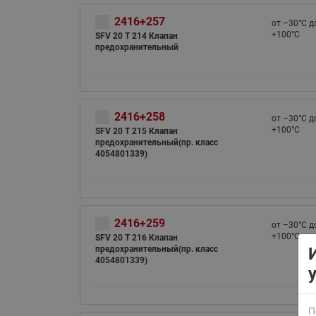
2416+257
от –30°С д
+100°С
SFV 20 T 214 Клапан
предохранительный
2416+258
от –30°С д
+100°С
ВСЯ ПРОДУКЦИЯ
SFV 20 T 215 Клапан
предохранительный(пр. класс
4054801339)
2416+259
от –30°С д
+100°С
SFV 20 T 216 Клапан
предохранительный(пр. класс
4054801339)
П