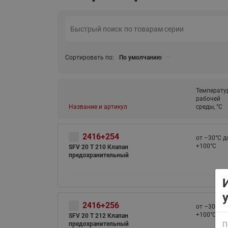
Сортировать по:
По умолчанию
Температу
ВСЯ ПРОДУКЦИЯ
рабочей
Название и артикул
среды, °С
2416+254
от –30°С д
+100°С
SFV 20 T 210 Клапан
предохранительный
2416+256
от –30°С д
+100°С
SFV 20 T 212 Клапан
предохранительный
П