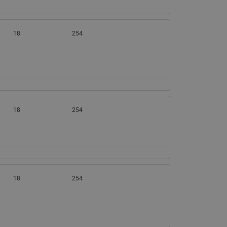
065B82xxR)
Латунные фильтры сетчатые
Ридан (код 065B82xxR)
18
254
Воздухоотводчики Airvent-R
Ридан (код 06582xxR)
18
254
18
254