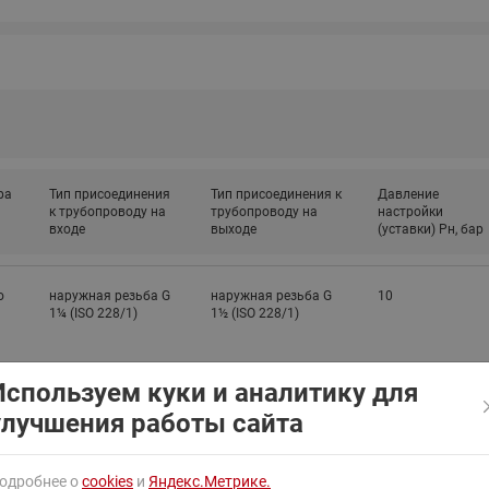
ходовыми клапанами
Преобразователь частот
Ридан RF-101
Узлы холодоснабжения с 3-
ходовыми клапанами
Узлы теплоснабжения с
комбинированным клапаном
AQT(F)-R
ра
Тип присоединения
Тип присоединения к
Давление
к трубопроводу на
трубопроводу на
настройки
входе
выходе
(уставки) Pн, бар
о
наружная резьба G
наружная резьба G
10
1¼ (ISO 228/1)
1½ (ISO 228/1)
Используем куки и аналитику для
улучшения работы сайта
о
наружная резьба G
наружная резьба G
12
1¼ (ISO 228/1)
1½ (ISO 228/1)
одробнее о
cookies
и
Яндекс.Метрике.