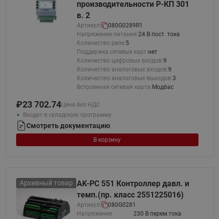
производительности Р-КП 301
в. 2
Артикул:
080G0289R1
Напряжение питания:
24 В пост. тока
Количество реле:
5
Поддержка сетевых карт:
нет
Количество цифровых входов:
9
Количество аналоговых входов:
9
Количество аналоговых выходов:
3
Встроенная сетевая карта:
Модбас
₽
23 702.74
Цена без НДС
Входит в складскую программу
Смотреть документацию
В корзину
Архивный товар
AK-PC 551 Контроллер давл. и
темп.(пр. класс 2551225016)
Артикул:
080G0281
Напряжение
230 В перем.тока