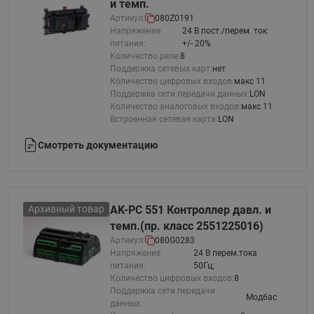
и темп.
Артикул:
080Z0191
Напряжение
24 В пост./перем. ток
питания:
+/- 20%
Количество реле:
8
Поддержка сетевых карт:
нет
Количество цифровых входов:
макс 11
Поддержка сети передачи данных:
LON
Количество аналоговых входов:
макс 11
Встроенная сетевая карта:
LON
Смотреть документацию
Архивный товар
AK-PC 551 Контроллер давл. и
темп.(пр. класс 2551225016)
Артикул:
080G0283
Напряжение
24 В перем.тока
питания:
50Гц;
Количество цифровых входов:
8
Поддержка сети передачи
Модбас
данных: