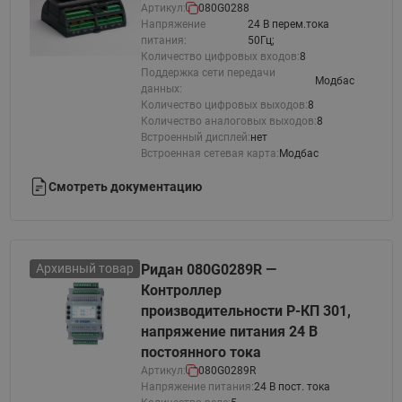
Артикул:
080G0288
Напряжение
24 В перем.тока
питания:
50Гц;
Количество цифровых входов:
8
Поддержка сети передачи
Модбас
данных:
Количество цифровых выходов:
8
Количество аналоговых выходов:
8
Встроенный дисплей:
нет
Встроенная сетевая карта:
Модбас
Смотреть документацию
Архивный товар
Ридан 080G0289R —
Контроллер
производительности Р-КП 301,
напряжение питания 24 В
постоянного тока
Артикул:
080G0289R
Напряжение питания:
24 В пост. тока