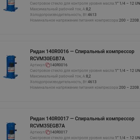
Смотровое стекло для контроля уровня масла:
1” 1/4 – 12 U
этажные для систем отоп
Максимальный рабочий ток, А:
8,2
TDU-R Ридан
Холодопроизводительность, Вт:
4613
Номинальное напряжение питания компрессора:
200 – 220В 
Показать все
Квартирные станции ШК
Ридан
Учёт тепловой энергии
Чиллеры (холодильн
Коллекторы
машины)
Квартирные приборы учёта
распределительные
Ридан 140R0016 — Спиральный компрессор
Чиллеры с воздушным
Распределители INDIV
RCVM30EGB7A
Квартирные тепловые пу
охлаждением конденсато
MyFlat
Артикул:
140R0016
Коммерческий (Общедомовой)
серии RCH
Смотровое стекло для контроля уровня масла:
1” 1/4 – 12 U
учет тепловой энергии
Максимальный рабочий ток, А:
8,2
Холодопроизводительность, Вт:
4613
Показать все
Автоматизированная система
Номинальное напряжение питания компрессора:
200 – 220В 
учета энергоресурсов
Узлы регулирования
Преобразователи час
Ридан 140R0017 — Спиральный компрессор
приточных установок
RCVM35EGB7A
Преобразователь частот
Артикул:
140R0017
Ридан RF-51
Узлы теплоснабжения с 3-
Смотровое стекло для контроля уровня масла:
1” 1/4 – 12 U