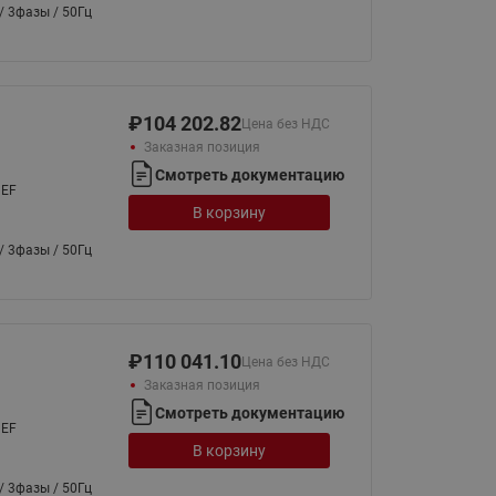
065B82xxR)
/ 3фазы / 50Гц
Латунные фильтры сетчатые
Ридан (код 065B82xxR)
Воздухоотводчики Airvent-R
₽
104 202.82
Ридан (код 06582xxR)
Цена без НДС
Заказная позиция
Смотреть документацию
NEF
В корзину
/ 3фазы / 50Гц
₽
110 041.10
Цена без НДС
Заказная позиция
Смотреть документацию
NEF
В корзину
/ 3фазы / 50Гц