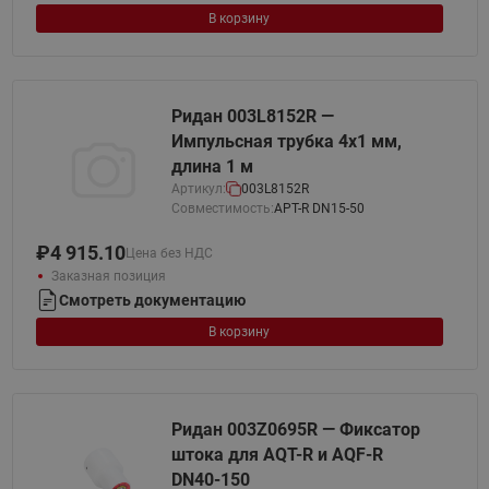
В корзину
Ридан 003L8152R —
Импульсная трубка 4х1 мм,
длина 1 м
Артикул:
003L8152R
Совместимость:
APT-R DN15-50
₽
4 915.10
Цена без НДС
Заказная позиция
Смотреть документацию
В корзину
Ридан 003Z0695R — Фиксатор
штока для AQT-R и AQF-R
DN40-150