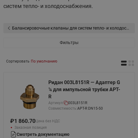
систем тепло- и холодоснабжения.
Балансировочные клапаны для систем тепло- и холодоснабжения
Фильтры
Сортировать
По умолчанию
Ридан 003L8151R — Адаптер G
¼ для импульсной трубки APT-
R
Артикул:
003L8151R
Совместимость:
APT-R DN15-50
₽
1 860.70
Цена без НДС
Заказная позиция
Смотреть документацию