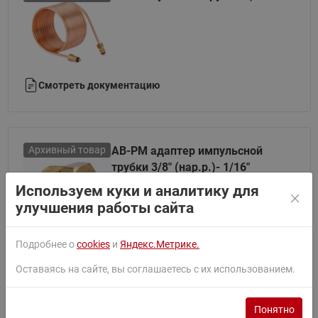
Смотреть документацию
Архивный товар
AB-PM адаптер импульсной
трубки 3/8" (нар.р.)- 1/16"
(вн.р.)
Используем куки и аналитику для
улучшения работы сайта
Смотреть документацию
Подробнее о
cookies
и
Яндекс.Метрике.
Оставаясь на сайте, вы соглашаетесь с их использованием.
Архивный товар
Скорлупа теплоизоляционная
Понятно