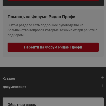
Помощь на Форуме Ридан Профи
В этом разделе есть подробное руководство на
большинство вопросов которые возникают при работе с
подбором.
Перейти на Форум Ридан Профи
Каталог
Документация
Тепловая автоматика
Холодильная техника
HeatPlatform (Тепловая платформа)
Обратная связь
Приводная техника
Полезные программы и инструменты