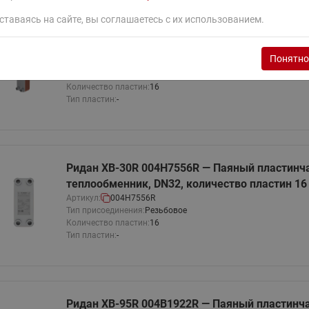
ставаясь на сайте, вы соглашаетесь с их использованием.
Ридан XB-60R 004H7301R — Паяный пластинч
теплообменник, DN25, количество пластин 16
Понятно
Артикул:
004H7301R
Тип присоединения:
Резьбовое
Количество пластин:
16
Тип пластин:
-
Ридан XB-30R 004H7556R — Паяный пластинч
теплообменник, DN32, количество пластин 16
Артикул:
004H7556R
Тип присоединения:
Резьбовое
Количество пластин:
16
Тип пластин:
-
Ридан XB-95R 004B1922R — Паяный пластинч