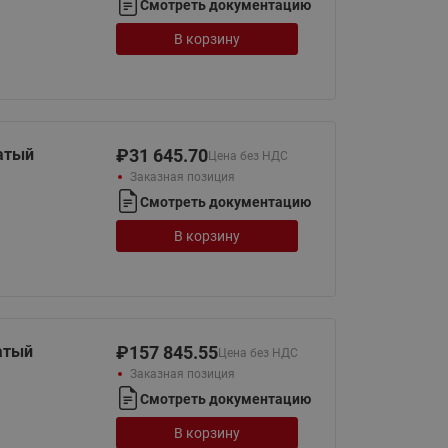
Смотреть документацию
Ридан
ления
В корзину
С
ые
Трубопроводная арматура
Стальные краны запорно-
атый
₽
31 645.70
Цена без НДС
регулирующие Ридан
Заказная позиция
нкты
ра
Смотреть документацию
Стальные краны шаровые
запорные Ридан
В корзину
Привод электрический АМВ
для шаровых кранов RJIP
Premium (Премиум)
Показать все
Краны шаровые чугунные
атый
₽
157 845.55
Цена без НДС
Ридан
тоты
Заказная позиция
Латунные краны шаровые
Смотреть документацию
ы
запорные Ридан (код
В корзину
065B83xxR)