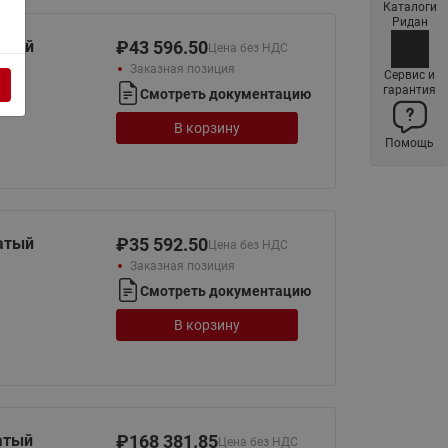
Каталоги
Латунные фильтры сетчатые
Ридан
Ридан (код 065B83xxR)
атый
₽
43 596.50
Цена без НДС
Заказная позиция
Нержавеющие фильтры
Сервис и
гарантия
сетчатые Ридан
Смотреть документацию
Воздухоотводчики Airvent-R
В корзину
Помощь
(Вентиляция) Ридан (код
06583xxR)
Компенсаторы осевые
сильфонные Ридан
атый
₽
35 592.50
Цена без НДС
Регуляторы давления Ридан
Заказная позиция
Клапаны редукционные Ридан
Смотреть документацию
Гибкие вставки
В корзину
Предохранительные клапаны
RSV
Латунные краны шаровые
запорные Ридан (код
атый
₽
168 381.85
Цена без НДС