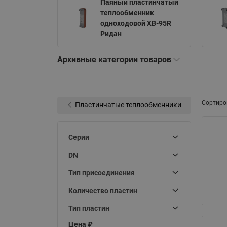
Паяный пластинчатый
Электрообогрев
Системы водоснабжения
теплообменник
одноходовой XB-95R
Ридан
Архивные категории товаров
Сортиро
Пластинчатые теплообменники
Серии
DN
Тип присоединения
Количество пластин
Тип пластин
Цена ₽