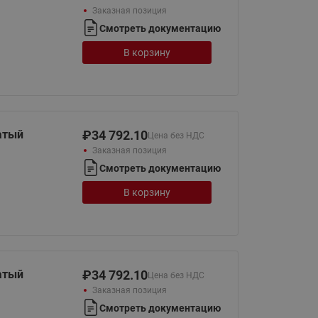
065B82xxR)
Заказная позиция
Латунные фильтры сетчатые
Смотреть документацию
Ридан (код 065B82xxR)
В корзину
Воздухоотводчики Airvent-R
Ридан (код 06582xxR)
атый
₽
34 792.10
Цена без НДС
Заказная позиция
Смотреть документацию
В корзину
атый
₽
34 792.10
Цена без НДС
Заказная позиция
Смотреть документацию