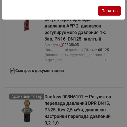
Архивный товар
Danfoss 003G5605 —
Понятно
Регулирующий блок
регулятора перепада
давления AFP 2, диапазон
регулируемого давления 1-3
бар, PN16, DN125, желтый
Артикул:
003G5605
Номинальный диаметр (DN), мм:
65-125
Диапазон регулируемого давления
1.0-
ΔPрег., бар:
3.0
Смотреть документацию
Архивный товар
Danfoss 003H6101 — Регулятор
перепада давлений DPR DN15,
PN25, Kvs 2,5 м³/ч, диапазон
настройки перепада давлений
0,2-1,0