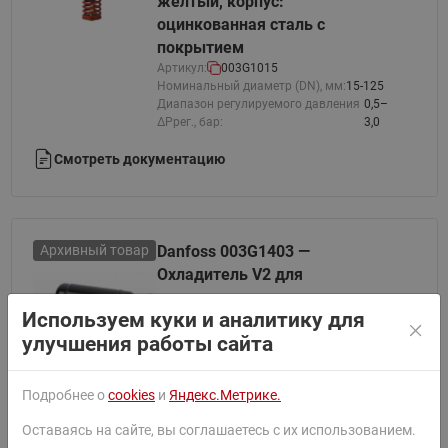
желтый, корпус:
оцинкованная сталь с
покрытием
Артикул:
003G1015
Номинальный диаметр (DN), мм:
15-125
Диапазон регулируемого давления
0,5–
ΔPрег., бар:
3,0
Смотреть документацию
Архивный товар
Danfoss 003G1403 —
Охладитель V2 для
регуляторов
Используем куки и аналитику для
AFD/AFA/AFP/AFPQ(4),
улучшения работы сайта
емкость 3 л
Смотреть документацию
Подробнее о
cookies
и
Яндекс.Метрике.
Оставаясь на сайте, вы соглашаетесь с их использованием.