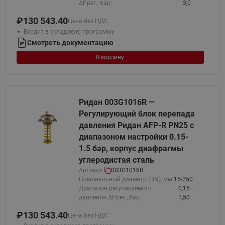
ΔPрег., бар:
3,0
₽
130 543.40
Цена без НДС
Входит в складскую программу
Смотреть документацию
В корзину
Ридан 003G1016R —
Регулирующий блок перепада
давления Ридан AFP-R PN25 с
диапазоном настройки 0.15-
1.5 бар, корпус диафрагмы
углеродистая сталь
Артикул:
003G1016R
Номинальный диаметр (DN), мм:
15-250
Диапазон регулируемого
0,15–
давления ΔPрег., бар:
1,50
₽
130 543.40
Цена без НДС