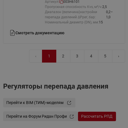
Артикул:
003H6101
Пропускная способность Kvs, м³/ч:
2,5
Диапазон (величина)настройки
0,2–
перепада давлений ΔРрег, бар:
1,0
Номинальный диаметр (DN), мм:
15
Смотреть документацию
‹
1
2
3
4
5
›
Регуляторы перепада давления
Перейти к BIM (ТИМ)-моделям
Перейти на Форум Ридан Профи
Рассчитать РПД