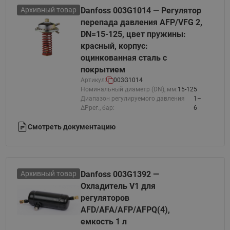
Архивный товар
Danfoss 003G1014 — Регулятор
перепада давления AFP/VFG 2,
DN=15-125, цвет пружины:
красный, корпус:
оцинкованная сталь с
покрытием
Артикул:
003G1014
Номинальный диаметр (DN), мм:
15-125
Диапазон регулируемого давления
1–
ΔPрег., бар:
6
Смотреть документацию
Архивный товар
Danfoss 003G1392 —
Охладитель V1 для
регуляторов
AFD/AFA/AFP/AFPQ(4),
емкость 1 л