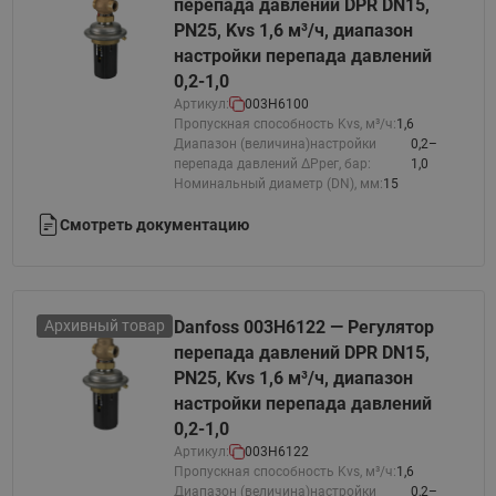
перепада давлений DPR DN15,
PN25, Kvs 1,6 м³/ч, диапазон
настройки перепада давлений
0,2-1,0
Артикул:
003H6100
Пропускная способность Kvs, м³/ч:
1,6
Диапазон (величина)настройки
0,2–
перепада давлений ΔРрег, бар:
1,0
Номинальный диаметр (DN), мм:
15
Смотреть документацию
Архивный товар
Danfoss 003H6122 — Регулятор
перепада давлений DPR DN15,
PN25, Kvs 1,6 м³/ч, диапазон
настройки перепада давлений
0,2-1,0
Артикул:
003H6122
Пропускная способность Kvs, м³/ч:
1,6
Диапазон (величина)настройки
0,2–