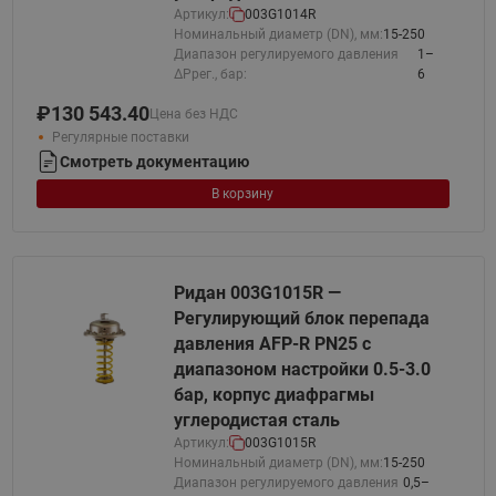
Артикул:
003G1014R
Номинальный диаметр (DN), мм:
15-250
Диапазон регулируемого давления
1–
ΔPрег., бар:
6
₽
130 543.40
Цена без НДС
Регулярные поставки
Смотреть документацию
В корзину
Ридан 003G1015R —
Регулирующий блок перепада
давления AFP-R PN25 с
диапазоном настройки 0.5-3.0
бар, корпус диафрагмы
углеродистая сталь
Артикул:
003G1015R
Номинальный диаметр (DN), мм:
15-250
Диапазон регулируемого давления
0,5–