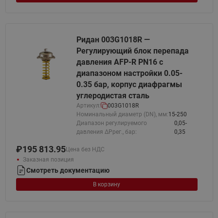
Ридан 003G1018R —
Регулирующий блок перепада
давления AFP-R PN16 с
диапазоном настройки 0.05-
0.35 бар, корпус диафрагмы
углеродистая сталь
Артикул:
003G1018R
Номинальный диаметр (DN), мм:
15-250
Диапазон регулируемого
0,05-
давления ΔPрег., бар:
0,35
₽
195 813.95
Цена без НДС
Заказная позиция
Смотреть документацию
В корзину