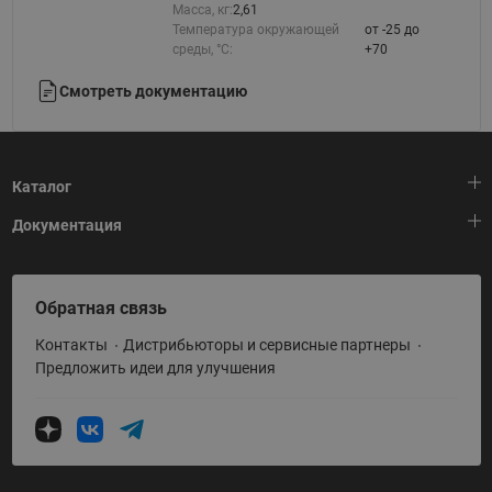
Масса, кг:
2,61
Температура окружающей
от -25 до
среды, °С:
+70
Смотреть документацию
Каталог
Документация
Тепловая автоматика
Холодильная техника
HeatPlatform (Тепловая платформа)
Обратная связь
Приводная техника
Полезные программы и инструменты
Контакты
Дистрибьюторы и сервисные партнеры
Промышленная автоматика
Условия поставки
Предложить идеи для улучшения
Теплый пол и снеготаяние
Политика по использованию ТЗ Ридан
Теплообменное оборудование
Насосное оборудование