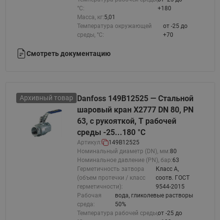
°С:
+180
Масса, кг:
5,01
Температура окружающей
от -25 до
среды, °С:
+70
Смотреть документацию
Архивный товар
Danfoss 149B12525 — Стальной
шаровый кран X2777 DN 80, PN
63, с рукояткой, T рабочей
среды -25...180 °С
Артикул:
149B12525
Номинальный диаметр (DN), мм:
80
Номинальное давление (PN), бар:
63
Герметичность затвора
Класс A,
(объем протечки / класс
соотв. ГОСТ
герметичности):
9544-2015
Рабочая
вода, гликолевые растворы
среда:
50%
Температура рабочей среды,
от -25 до