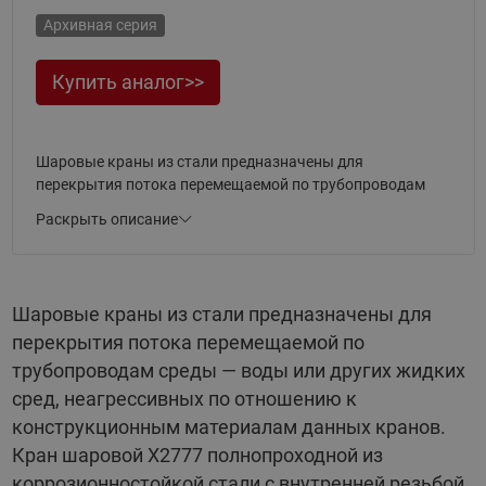
Архивная серия
Купить аналог>>
Шаровые краны из стали предназначены для
перекрытия потока перемещаемой по трубопроводам
среды — воды или других жидких сред, неагрессивных по
Раскрыть описание
отношению к конструкционным материалам данных
кранов. Стальные шаровые краны этой серии широко
используются в системах теплоснабжения, а также в
промышленности, когда параметры среды (температура
Шаровые краны из стали предназначены для
и давление) не позволяют применять латунные шаровые
перекрытия потока перемещаемой по
краны. Кран шаровой
Х2777
полнопроходной из
коррозионностойкой стали с внутренней резьбой.
трубопроводам среды — воды или других жидких
сред, неагрессивных по отношению к
конструкционным материалам данных кранов.
Кран шаровой Х2777 полнопроходной из
коррозионностойкой стали с внутренней резьбой.