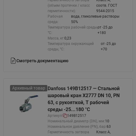
Герметичность затвора
Класс A,
(объем протечки / класс
соотв. ГОСТ
герметичности):
9544-2015
Рабочая
вода, гликолевые растворы
среда:
50%
Температура рабочей среды,
от -25 до
°С:
+180
Масса, кг:
0,23
Температура окружающей
от -25 до
среды, °С:
+70
Смотреть документацию
Архивный товар
Danfoss 149B12517 — Стальной
шаровый кран X2777 DN 10, PN
63, с рукояткой, T рабочей
среды -25...180 °С
Артикул:
149B12517
Номинальный диаметр (DN), мм:
10
Номинальное давление (PN), бар:
63
Герметичность затвора
Класс A,