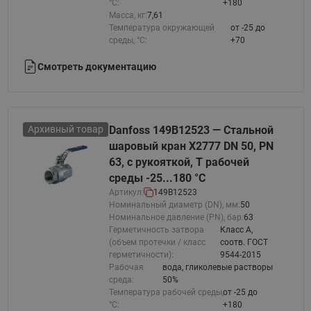
°С:
+180
Масса, кг:
7,61
Температура окружающей
от -25 до
среды, °С:
+70
Смотреть документацию
Архивный товар
Danfoss 149B12523 — Стальной
шаровый кран X2777 DN 50, PN
63, с рукояткой, T рабочей
среды -25...180 °С
Артикул:
149B12523
Номинальный диаметр (DN), мм:
50
Номинальное давление (PN), бар:
63
Герметичность затвора
Класс A,
(объем протечки / класс
соотв. ГОСТ
герметичности):
9544-2015
Рабочая
вода, гликолевые растворы
среда:
50%
Температура рабочей среды,
от -25 до
°С:
+180