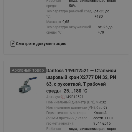
Рабочая
вода, гликолевые растворы
среда:
50%
Температура рабочей среды,
от -25 до
°С:
+180
Масса, кг:
0,65
Температура окружающей
от -25 до
среды, °С:
+70
Смотреть документацию
Архивный товар
Danfoss 149B12521 — Стальной
шаровый кран X2777 DN 32, PN
63, с рукояткой, T рабочей
среды -25...180 °С
Артикул:
149B12521
Номинальный диаметр (DN), мм:
32
Номинальное давление (PN), бар:
63
Герметичность затвора
Класс A,
(объем протечки / класс
соотв. ГОСТ
герметичности):
9544-2015
Рабочая
вода, гликолевые растворы