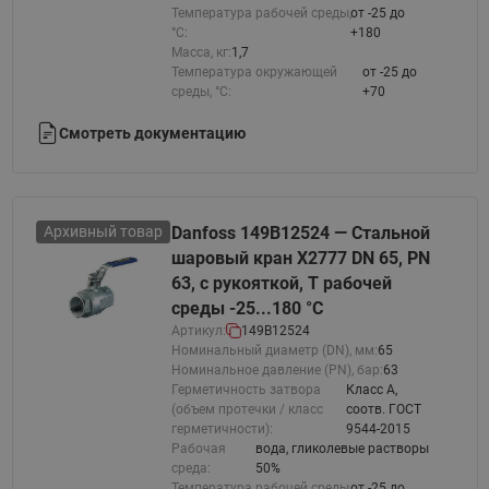
Температура рабочей среды,
от -25 до
°С:
+180
Масса, кг:
1,7
Температура окружающей
от -25 до
среды, °С:
+70
Смотреть документацию
Архивный товар
Danfoss 149B12524 — Стальной
шаровый кран X2777 DN 65, PN
63, с рукояткой, T рабочей
среды -25...180 °С
Артикул:
149B12524
Номинальный диаметр (DN), мм:
65
Номинальное давление (PN), бар:
63
Герметичность затвора
Класс A,
(объем протечки / класс
соотв. ГОСТ
герметичности):
9544-2015
Рабочая
вода, гликолевые растворы
среда:
50%
Температура рабочей среды,
от -25 до