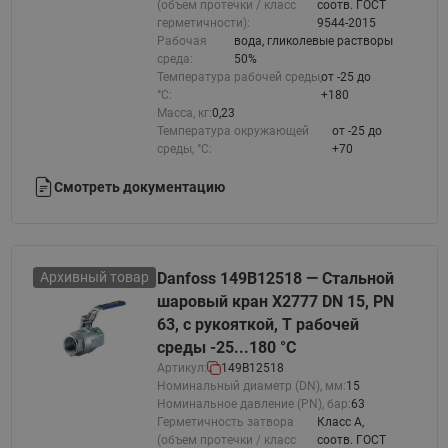
(объем протечки / класс
соотв. ГОСТ
герметичности):
9544-2015
Рабочая
вода, гликолевые растворы
среда:
50%
Температура рабочей среды,
от -25 до
°С:
+180
Масса, кг:
0,23
Температура окружающей
от -25 до
среды, °С:
+70
Смотреть документацию
Архивный товар
Danfoss 149B12518 — Стальной
шаровый кран X2777 DN 15, PN
63, с рукояткой, T рабочей
среды -25...180 °С
Артикул:
149B12518
Номинальный диаметр (DN), мм:
15
Номинальное давление (PN), бар:
63
Герметичность затвора
Класс A,
(объем протечки / класс
соотв. ГОСТ