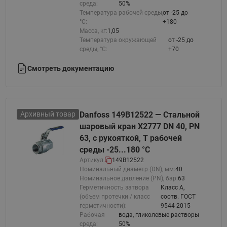
среда:
50%
Температура рабочей среды,
от -25 до
°С:
+180
Масса, кг:
1,05
Температура окружающей
от -25 до
среды, °С:
+70
Смотреть документацию
Архивный товар
Danfoss 149B12522 — Стальной
шаровый кран X2777 DN 40, PN
63, с рукояткой, T рабочей
среды -25...180 °С
Артикул:
149B12522
Номинальный диаметр (DN), мм:
40
Номинальное давление (PN), бар:
63
Герметичность затвора
Класс A,
(объем протечки / класс
соотв. ГОСТ
герметичности):
9544-2015
Рабочая
вода, гликолевые растворы
среда:
50%