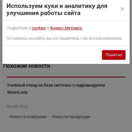
Используем куки и аналитику для
улучшения работы сайта
Подробнее о
cookies
и
Яндекс.Метрике.
Оставаясь на сайте, вы соглашаетесь с их использованием.
Новости компании
Пресс-релизы
Поделиться:
Понятно
Похожие новости
Учебный стенд на базе системы с гидромодулем
WaterLoop
04.08.2026
Новости компании
Новости продукции