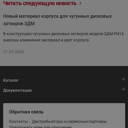
Читать следующую новость
Новый материал корпуса для чугунных дисковых
затворов ЗДМ
В конструкцию чугунных дисковых затворов модели ЗДМ PN16
внесены изменения: материал и цвет корпуса.
21.05.2026
Каталог
Документация
Тепловая автоматика
Холодильная техника
HeatPlatform (Тепловая платформа)
Обратная связь
Приводная техника
Полезные программы и инструменты
Контакты
Дистрибьюторы и сервисные партнеры
Промышленная автоматика
Условия поставки
Предложить идеи для улучшения