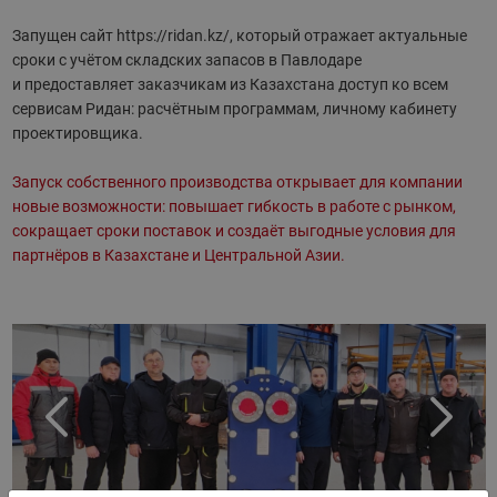
Запущен сайт
https://ridan.kz/
, который отражает актуальные
сроки с учётом складских запасов в Павлодаре
и предоставляет заказчикам из Казахстана доступ ко всем
сервисам Ридан: расчётным программам, личному кабинету
проектировщика.
Запуск собственного производства открывает для компании
новые возможности: повышает гибкость в работе с рынком,
сокращает сроки поставок и создаёт выгодные условия для
партнёров в Казахстане и Центральной Азии.