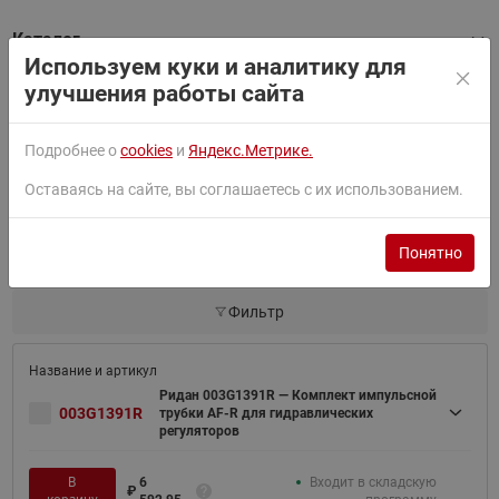
Каталог
Используем куки и аналитику для
улучшения работы сайта
Товары серии
Подробнее о
cookies
и
Яндекс.Метрике.
Оставаясь на сайте, вы соглашаетесь с их использованием.
Найти
Понятно
Сортировать по:
По умолчанию
Фильтр
Ридан 003G1391R — Комплект импульсной
003G1391R
трубки AF-R для гидравлических
регуляторов
В
6
Входит в складскую
₽