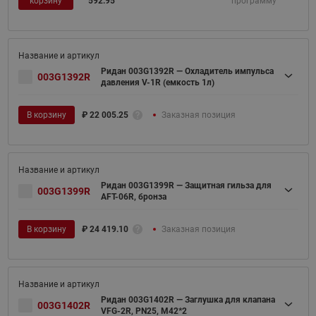
корзину
592.95
программу
Ридан 003G1392R — Охладитель импульса
003G1392R
давления V-1R (емкость 1л)
В корзину
₽
22 005.25
Заказная позиция
Ридан 003G1399R — Защитная гильза для
003G1399R
AFT-06R, бронза
В корзину
₽
24 419.10
Заказная позиция
Ридан 003G1402R — Заглушка для клапана
003G1402R
VFG-2R, PN25, М42*2