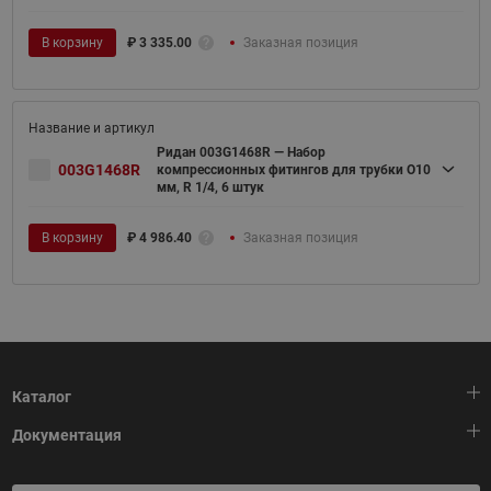
В корзину
₽
3 335.00
Заказная позиция
Ридан 003G1468R — Набор
003G1468R
компрессионных фитингов для трубки O10
мм, R 1/4, 6 штук
В корзину
₽
4 986.40
Заказная позиция
Каталог
Документация
Тепловая автоматика
Холодильная техника
HeatPlatform (Тепловая платформа)