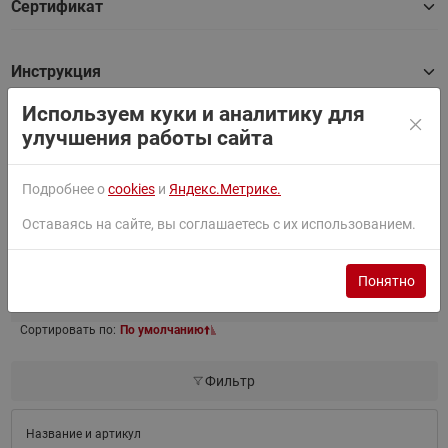
Сертификат
Инструкция
Используем куки и аналитику для
улучшения работы сайта
Письмо о замене
Подробнее о
cookies
и
Яндекс.Метрике.
Товары серии
Оставаясь на сайте, вы соглашаетесь с их использованием.
Понятно
Найти
Сортировать по:
По умолчанию
Фильтр