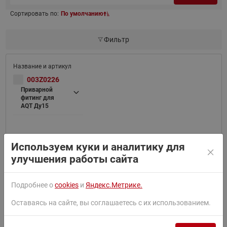
Сортировать по:
По умолчанию
Фильтр
003Z0226
Приварной
фитинг для
AQT Ду15
Используем куки и аналитику для
улучшения работы сайта
003Z0227
Приварной
Подробнее о
cookies
и
Яндекс.Метрике.
фитинг для
AQT Ду20
Оставаясь на сайте, вы соглашаетесь с их использованием.