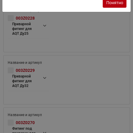
Понятно
003Z0228
Приварной
фитинг для
AQT Ду25
003Z0229
Приварной
фитинг для
AQT Ду32
003Z0270
Фитинг под