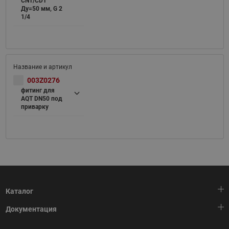
CNT/CDT
Ду=50 мм, G 2
1/4
003Z0276
фитинг для
AQT DN50 под
приварку
Каталог
Документация
Тепловая автоматика