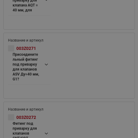
приварку для
клапана AQT =
40 мм, для
003Z0271
Присоедините
льный фитинг
под приварку
для клапанов
ASV Ду=40 мм,
G1?
003Z0272
Фитинг под
приварку для
клапанов