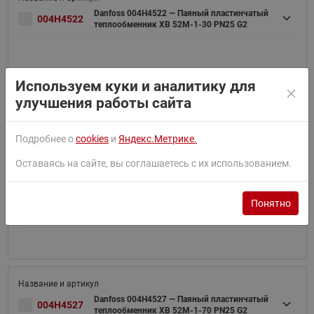
Danfoss 004H4522 — Паяный пластинчатый
004H4522
теплообменник XB 52M-1-30 PN25 G2
Используем куки и аналитику для
улучшения работы сайта
Danfoss 004H4524 — Паяный пластинчатый
004H4524
теплообменник XB52M-1-40_2_25_4G2
Подробнее о
cookies
и
Яндекс.Метрике.
Оставаясь на сайте, вы соглашаетесь с их использованием.
Понятно
Danfoss 004H4526 — Паяный пластинчатый
004H4526
теплообменник XB 52M-1-60 PN25 G2
Danfoss 004H4527 — Паяный пластинчатый
004H4527
теплообменник XB 52M-1-70 PN25 G2