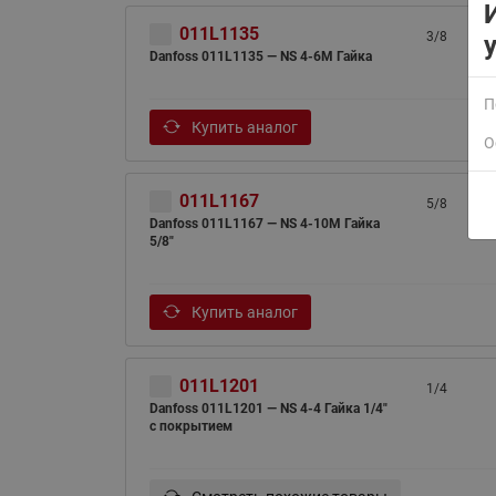
011L1135
3/8
Danfoss 011L1135 — NS 4-6M Гайка
П
Купить аналог
О
011L1167
5/8
ВСЯ ПРОДУКЦИЯ
Danfoss 011L1167 — NS 4-10M Гайка
5/8"
Купить аналог
011L1201
1/4
Danfoss 011L1201 — NS 4-4 Гайка 1/4"
с покрытием