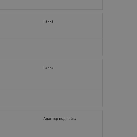
Латунные фильтры сетчатые
Ридан (код 065B83xxR)
Нержавеющие фильтры
Гайка
сетчатые Ридан
Воздухоотводчики Airvent-R
(Вентиляция) Ридан (код
06583xxR)
Компенсаторы осевые
сильфонные Ридан
Гайка
Регуляторы давления Ридан
Клапаны редукционные Ридан
Гибкие вставки
Предохранительные клапаны
RSV
Адаптер под пайку
Латунные краны шаровые
запорные Ридан (код