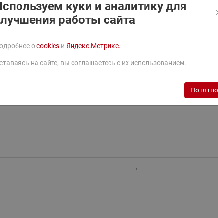
Используем куки и аналитику для
ходовыми клапанами
Преобразователь частот
'-
улучшения работы сайта
Ридан RF-101
Узлы холодоснабжения с 3-
ходовыми клапанами
одробнее о
cookies
и
Яндекс.Метрике.
Узлы теплоснабжения с
комбинированным клапаном
ставаясь на сайте, вы соглашаетесь с их использованием.
AQT(F)-R
'-
Понятно
'-