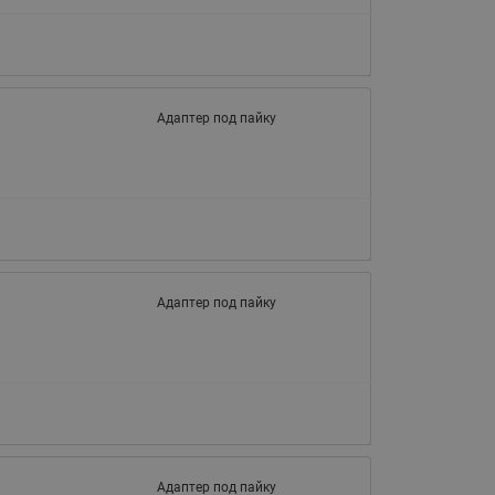
065B82xxR)
Латунные фильтры сетчатые
Ридан (код 065B82xxR)
Воздухоотводчики Airvent-R
Адаптер под пайку
Ридан (код 06582xxR)
Адаптер под пайку
Адаптер под пайку