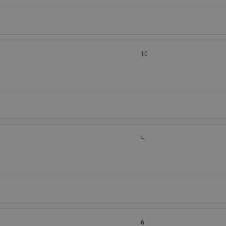
10
'-
6