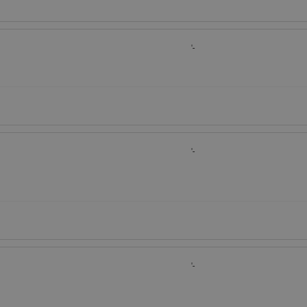
'-
'-
'-