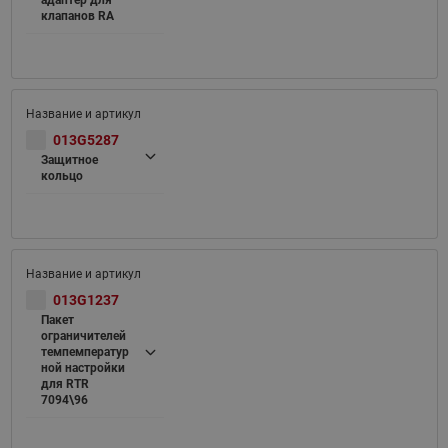
адаптер для
клапанов RA
013G5287
Защитное
кольцо
013G1237
Пакет
ограничителей
темпемператур
ной настройки
для RTR
7094\96