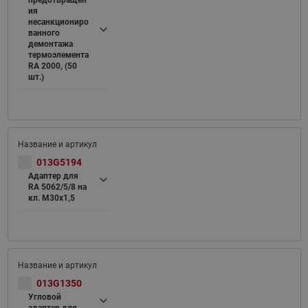
предотвращен
ия
несанкциониро
ванного
демонтажа
термоэлемента
RA 2000, (50
шт.)
013G5194
Адаптер для
RA 5062/5/8 на
кл. M30x1,5
013G1350
Угловой