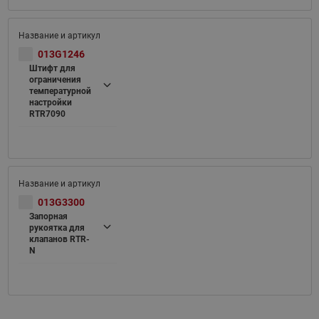
013G1246
Штифт для
ограничения
температурной
настройки
RTR7090
013G3300
Запорная
рукоятка для
клапанов RTR-
N