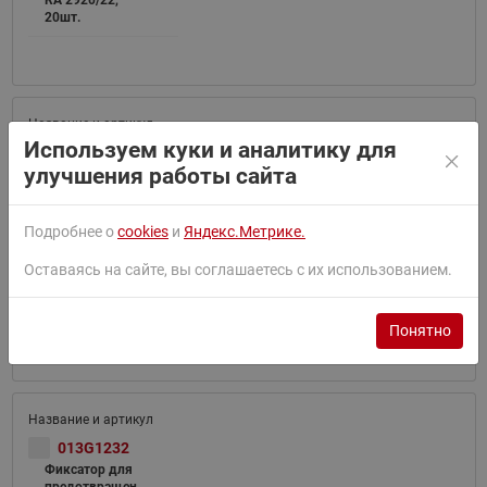
RA 2920/22,
20шт.
Используем куки и аналитику для
013G5245
улучшения работы сайта
Фиксатор для
предотвращен
ия
несанкциониро
Подробнее о
cookies
и
Яндекс.Метрике.
ванного
демонтажа
Оставаясь на сайте, вы соглашаетесь с их использованием.
термоэлемента
RTR
7090\91\92
Понятно
013G1232
Фиксатор для