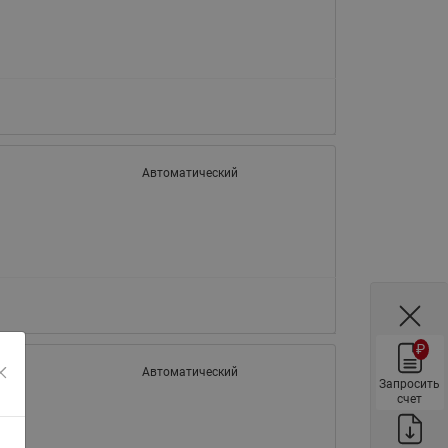
ы
Нержавеющие краны шаровые
запорные Ридан
Затворы дисковые Ридан
Латунные обратные клапаны
Ридан
Чугунные обратные клапаны/
Автоматический
затворы Ридан
Нержавеющие обратные
клапаны Ридан
Фильтры сетчатые Ридан ФСФ
Балансировочные клапаны для
наружных систем
₽
Сильфонные компенсаторы
Автоматический
для наружных систем
Запросить
счет
Фильтры сетчатые Ридан ФСФ
для наружных систем