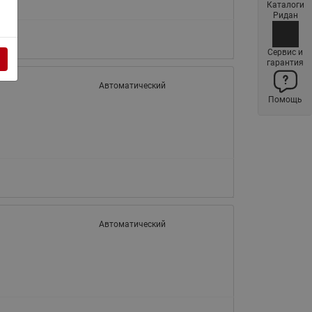
Каталоги
Латунные фильтры сетчатые
Ридан
Ридан (код 065B83xxR)
Нержавеющие фильтры
Сервис и
гарантия
сетчатые Ридан
Автоматический
Воздухоотводчики Airvent-R
Помощь
(Вентиляция) Ридан (код
06583xxR)
Компенсаторы осевые
сильфонные Ридан
Регуляторы давления Ридан
Клапаны редукционные Ридан
Гибкие вставки
Автоматический
Предохранительные клапаны
RSV
Латунные краны шаровые
запорные Ридан (код