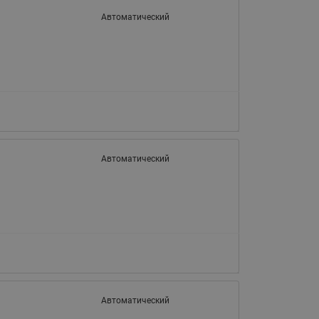
Ридан
ления
Автоматический
С
ые
Трубопроводная арматура
Стальные краны запорно-
регулирующие Ридан
нкты
ра
Стальные краны шаровые
запорные Ридан
Автоматический
Привод электрический АМВ
для шаровых кранов RJIP
Premium (Премиум)
Показать все
Краны шаровые чугунные
Ридан
тоты
Латунные краны шаровые
ы
запорные Ридан (код
Автоматический
065B83xxR)