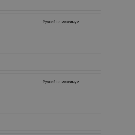
065B82xxR)
Латунные фильтры сетчатые
Ридан (код 065B82xxR)
Ручной на максимум
Воздухоотводчики Airvent-R
Ридан (код 06582xxR)
Ручной на максимум