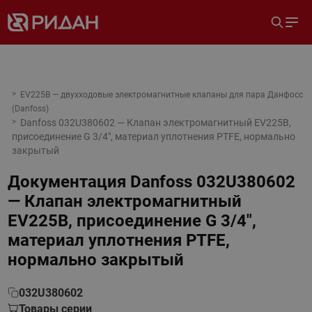
EV225B — двухходовые электромагнитные клапаны для пара Данфосс
(Danfoss)
Danfoss 032U380602 — Клапан электромагнитный EV225B,
присоединение G 3/4", материал уплотнения PTFE, нормально
закрытый
Документация
Danfoss 032U380602
— Клапан электромагнитный
EV225B, присоединение G 3/4",
материал уплотнения PTFE,
нормально закрытый
032U380602
Товары серии