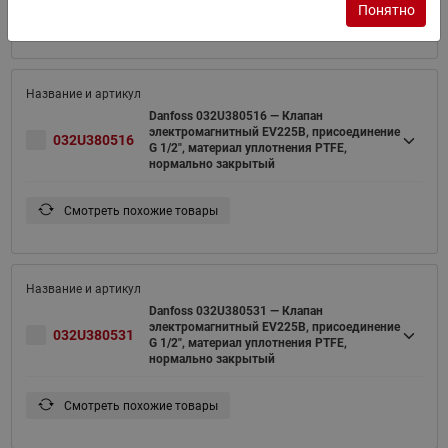
Понятно
Смотреть похожие товары
Danfoss 032U380516 — Клапан
электромагнитный EV225B, присоединение
032U380516
G 1/2", материал уплотнения PTFE,
нормально закрытый
Смотреть похожие товары
Danfoss 032U380531 — Клапан
электромагнитный EV225B, присоединение
032U380531
G 1/2", материал уплотнения PTFE,
нормально закрытый
Смотреть похожие товары