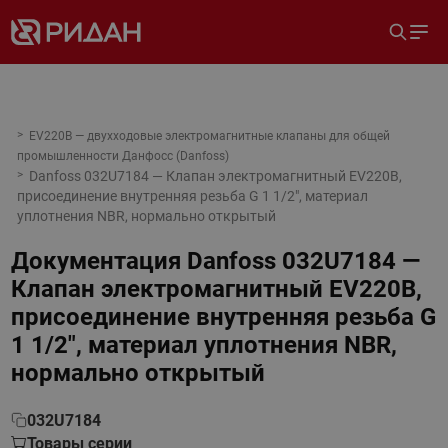
EV220B — двухходовые электромагнитные клапаны для общей
промышленности Данфосс (Danfoss)
Danfoss 032U7184 — Клапан электромагнитный EV220B,
присоединение внутренняя резьба G 1 1/2", материал
уплотнения NBR, нормально открытый
Документация
Danfoss 032U7184 —
Клапан электромагнитный EV220B,
присоединение внутренняя резьба G
1 1/2", материал уплотнения NBR,
нормально открытый
032U7184
Товары серии