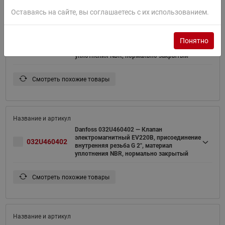
Оставаясь на сайте, вы соглашаетесь с их использованием.
Danfoss 032U458531 — Клапан
электромагнитный EV220B, присоединение
Понятно
032U458531
внутренняя резьба G 1 1/2", материал
уплотнения NBR, нормально закрытый
Смотреть похожие товары
Danfoss 032U460402 — Клапан
электромагнитный EV220B, присоединение
032U460402
внутренняя резьба G 2", материал
уплотнения NBR, нормально закрытый
Смотреть похожие товары