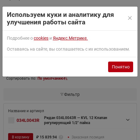
Используем куки и аналитику для
Каталог
улучшения работы сайта
Подробнее о
cookies
и
Яндекс.Метрике.
Товары серии
Оставаясь на сайте, вы соглашаетесь с их использованием.
Найти
Понятно
Сортировать по:
По умолчанию
Фильтр
Ридан 034L0043R — KVL 12 Клапан
034L0043R
регулирующий 1/2" пайка
В корзину
₽
15 839.94
Заказная позиция