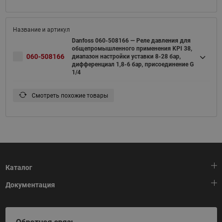
Danfoss 060-508166 — Реле давления для
общепромышленного применения KPI 38,
060-508166
диапазон настройки уставки 8-28 бар,
дифференциал 1,8-6 бар, присоединение G
1/4
Смотреть похожие товары
Каталог
Документация
Тепловая автоматика
Холодильная техника
HeatPlatform (Тепловая платформа)