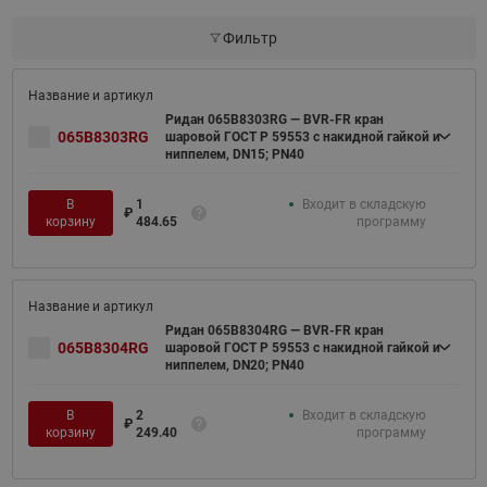
Фильтр
Ридан 065B8303RG — BVR-FR кран
065B8303RG
шаровой ГОСТ Р 59553 с накидной гайкой и
ниппелем, DN15; PN40
В
1
Входит в складскую
₽
корзину
484.65
программу
Ридан 065B8304RG — BVR-FR кран
065B8304RG
шаровой ГОСТ Р 59553 с накидной гайкой и
ниппелем, DN20; PN40
В
2
Входит в складскую
₽
корзину
249.40
программу