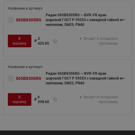
Ридан 065B8305RG — BVR-FR кран
065B8305RG
шаровой ГОСТ Р 59553 с накидной гайкой и
ниппелем, DN25; PN40
В
3
Входит в складскую
₽
корзину
425.85
программу
Ридан 065B8306RG — BVR-FR кран
065B8306RG
шаровой ГОСТ Р 59553 с накидной гайкой и
ниппелем, DN32; PN40
В
6
Входит в складскую
₽
корзину
398.60
программу