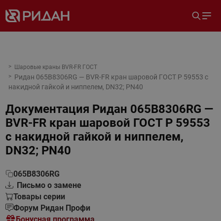
Шаровые краны BVR-FR ГОСТ
Ридан 065B8306RG — BVR-FR кран шаровой ГОСТ Р 59553 с
накидной гайкой и ниппелем, DN32; PN40
Документация
Ридан 065B8306RG —
BVR-FR кран шаровой ГОСТ Р 59553
с накидной гайкой и ниппелем,
DN32; PN40
065B8306RG
Письмо о замене
Товары серии
Форум Ридан Профи
Бонусная программа