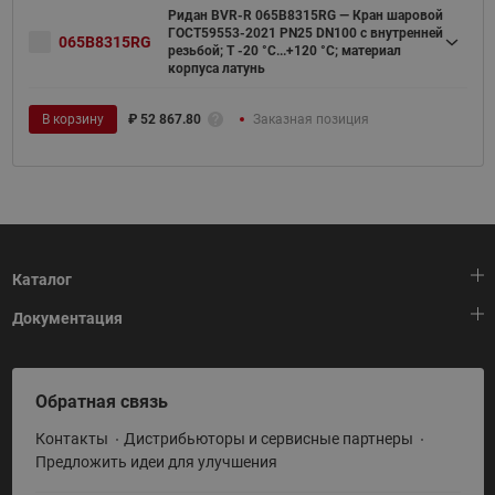
Ридан BVR-R 065B8315RG — Кран шаровой
ГОСТ59553-2021 PN25 DN100 с внутренней
065B8315RG
резьбой; Т -20 °С...+120 °С; материал
корпуса латунь
В корзину
₽
52 867.80
Заказная позиция
Каталог
Документация
Тепловая автоматика
Холодильная техника
HeatPlatform (Тепловая платформа)
Обратная связь
Приводная техника
Полезные программы и инструменты
Контакты
Дистрибьюторы и сервисные партнеры
Промышленная автоматика
Условия поставки
Предложить идеи для улучшения
Теплый пол и снеготаяние
Политика по использованию ТЗ Ридан