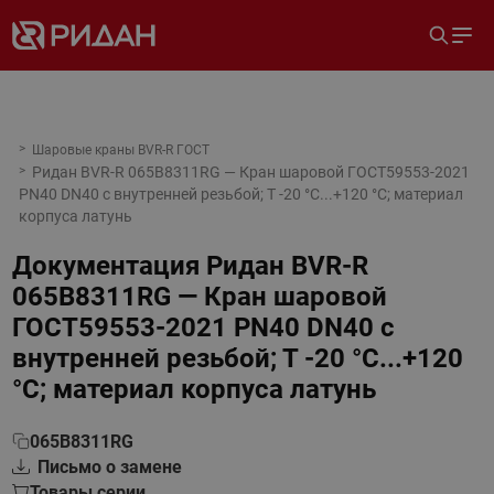
Шаровые краны BVR-R ГОСТ
Ридан BVR-R 065B8311RG — Кран шаровой ГОСТ59553-2021
PN40 DN40 с внутренней резьбой; Т -20 °С...+120 °С; материал
корпуса латунь
Документация
Ридан BVR-R
065B8311RG — Кран шаровой
ГОСТ59553-2021 PN40 DN40 с
внутренней резьбой; Т -20 °С...+120
°С; материал корпуса латунь
065B8311RG
Письмо о замене
Товары серии