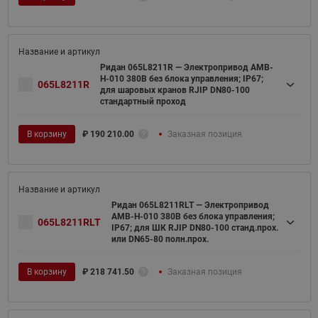
Ридан 065L8211R — Электропривод AMB-
H-010 380В без блока управления; IP67;
065L8211R
для шаровых кранов RJIP DN80-100
стандартный проход
В корзину
₽
190 210.00
Заказная позиция
Ридан 065L8211RLT — Электропривод
AMB-H-010 380В без блока управления;
065L8211RLT
IP67; для ШК RJIP DN80-100 станд.прох.
или DN65-80 полн.прох.
В корзину
₽
218 741.50
Заказная позиция