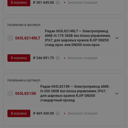
В корзину
₽
301 645.00
Заказная позиция
Ридан 065L8214RLT — Электропривод
AMB-H-170 380В без блока управления;
065L8214RLT
IP67; для шаровых кранов RJIP DN250
станд.прох. или DN200 полн.прох.
В корзину
₽
346 891.75
Заказная позиция
Ридан 065L8215R — Электропривод AMB-
H-350 380В без блока управления; IP67;
065L8215R
для шаровых кранов RJIP DN300
стандартный проход
В корзину
₽
469 430.00
Заказная позиция