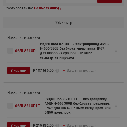
Сортировать по:
По умолчанию
Фильтр
Ридан 065L8210R — Электропривод AMB-
H-006 380В без блока управления; IP67;
065L8210R
для шаровых кранов RJIP DN65
стандартный проход
В корзину
₽
187 680.00
Заказная позиция
Ридан 065L8210RLT — Электропривод
AMB-H-006 380В без блока управления;
065L8210RLT
IP67; для ШК RJIP DN65 станд.прох. или
DN50 полн.прох.
В корзину
₽
215 832.00
Заказная позиция