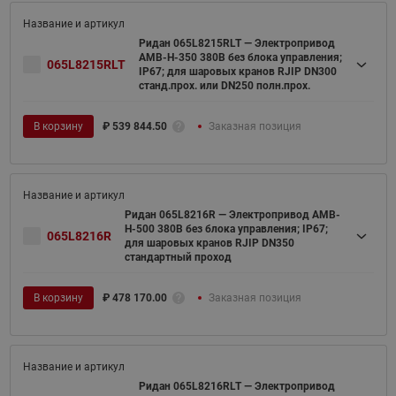
Ридан 065L8215RLT — Электропривод
AMB-H-350 380В без блока управления;
065L8215RLT
IP67; для шаровых кранов RJIP DN300
станд.прох. или DN250 полн.прох.
В корзину
₽
539 844.50
Заказная позиция
Ридан 065L8216R — Электропривод AMB-
H-500 380В без блока управления; IP67;
065L8216R
для шаровых кранов RJIP DN350
стандартный проход
В корзину
₽
478 170.00
Заказная позиция
Ридан 065L8216RLT — Электропривод