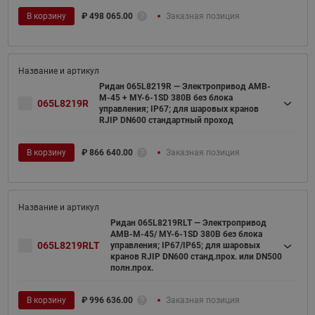
В корзину
₽
498 065.00
Заказная позиция
Ридан 065L8219R — Электропривод AMB-
M-45 + MY-6-1SD 380В без блока
065L8219R
управления; IP67; для шаровых кранов
RJIP DN600 стандартный проход
В корзину
₽
866 640.00
Заказная позиция
Ридан 065L8219RLT — Электропривод
AMB-M-45/ MY-6-1SD 380В без блока
065L8219RLT
управления; IP67/IP65; для шаровых
кранов RJIP DN600 станд.прох. или DN500
полн.прох.
В корзину
₽
996 636.00
Заказная позиция