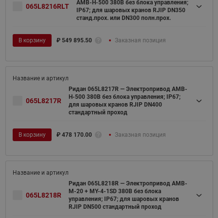
AMB-H-500 380В без блока управления;
065L8216RLT
IP67; для шаровых кранов RJIP DN350
станд.прох. или DN300 полн.прох.
В корзину
₽
549 895.50
Заказная позиция
Ридан 065L8217R — Электропривод AMB-
H-500 380В без блока управления; IP67;
065L8217R
для шаровых кранов RJIP DN400
стандартный проход
В корзину
₽
478 170.00
Заказная позиция
Ридан 065L8218R — Электропривод AMB-
M-20 + MY-4-1SD 380В без блока
065L8218R
управления; IP67; для шаровых кранов
RJIP DN500 стандартный проход