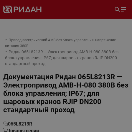
Привод электрический АМВ без блока управления, напряжение
питания 380В
Ридан 065L8213R — Электропривод AMB-H-080 380В без
блока управления; IP67; для шаровых кранов RJIP DN200
стандартный проход
Документация
Ридан 065L8213R —
Электропривод AMB-H-080 380В без
блока управления; IP67; для
шаровых кранов RJIP DN200
стандартный проход
065L8213R
Товары серии