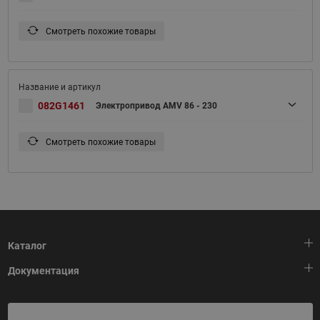
Смотреть похожие товары
082G1461
Электропривод AMV 86 - 230
Смотреть похожие товары
Каталог
Документация
Тепловая автоматика
Холодильная техника
HeatPlatform (Тепловая платформа)