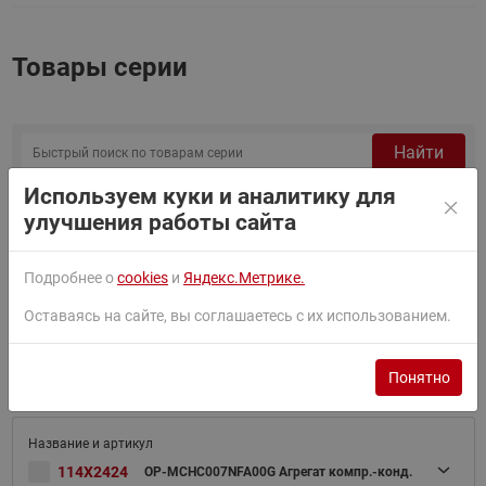
Товары серии
Найти
Используем куки и аналитику для
Сортировать по:
По умолчанию
улучшения работы сайта
Фильтр
Подробнее о
cookies
и
Яндекс.Метрике.
Оставаясь на сайте, вы соглашаетесь с их использованием.
114X2316
OP-MCHC006FRA00G Агрегат комп. -конд.
Понятно
114X2424
OP-MCHC007NFA00G Агрегат компр.-конд.