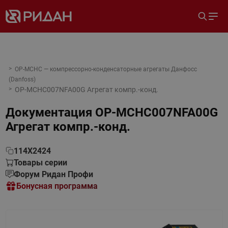
OP-MCHC — компрессорно-конденсаторные агрегаты Данфосс
(Danfoss)
OP-MCHC007NFA00G Агрегат компр.-конд.
Документация
OP-MCHC007NFA00G
Агрегат компр.-конд.
114X2424
Товары серии
Форум Ридан Профи
Бонусная программа