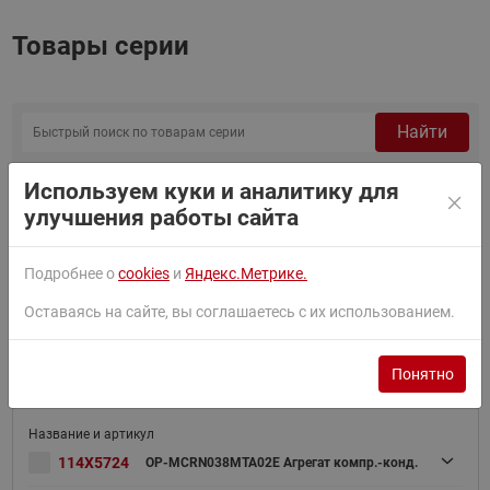
Товары серии
Найти
Сортировать по:
По умолчанию
Используем куки и аналитику для
улучшения работы сайта
Фильтр
Подробнее о
cookies
и
Яндекс.Метрике.
OP-MCRN030MTA02E Агрегат компр.-конд.
Оставаясь на сайте, вы соглашаетесь с их использованием.
114X5721
(пр. класс 4771057058)
Понятно
114X5724
OP-MCRN038MTA02E Агрегат компр.-конд.