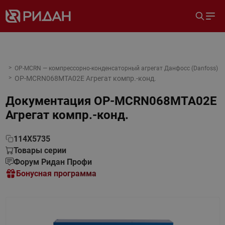
OP-MCRN — компрессорно-конденсаторный агрегат Данфосс (Danfoss)
OP-MCRN068MTA02E Агрегат компр.-конд.
Документация
OP-MCRN068MTA02E
Агрегат компр.-конд.
114X5735
Товары серии
Форум Ридан Профи
Бонусная программа