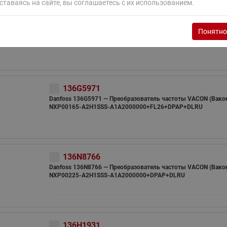
ставаясь на сайте, вы соглашаетесь с их использованием.
ходовыми клапанами
Преобразователь частот
136F7777
Ридан RF-101
Узлы холодоснабжения с 3-
Danfoss 136F7777 — Преобразователь частоты VACON (Вако
Понятно
ходовыми клапанами
NXP00125-A2H1SSS-A1A2000000+FL26+DPAP+DLRU
Узлы теплоснабжения с
комбинированным клапаном
AQT(F)-R
136G5971
Danfoss 136G5971 — Преобразователь частоты VACON (Вако
NXP00165-A2H1SSS-A1A2000000+FL26+DPAP+DLRU
136N8766
Danfoss 136N8766 — Преобразователь частоты VACON (Вако
NXP00225-A2H1SSS-A1A2000000+DPAP+DLRU
136H1931