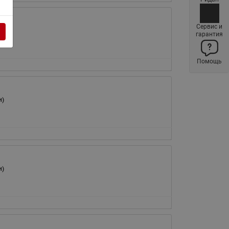
ы
Нержавеющие краны шаровые
запорные Ридан
Сервис и
н)
гарантия
Затворы дисковые Ридан
Латунные обратные клапаны
Помощь
Ридан
Чугунные обратные клапаны/
затворы Ридан
н)
Нержавеющие обратные
клапаны Ридан
Фильтры сетчатые Ридан ФСФ
Балансировочные клапаны для
наружных систем
н)
Сильфонные компенсаторы
для наружных систем
Фильтры сетчатые Ридан ФСФ
для наружных систем