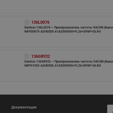
136L0076
Danfoss 136L0076 — Преобразователь частоты VACON (Вако
NXP00875-A2H0SSS-A1A2000000+FL26+DPAP+DLRU
136G8932
Danfoss 136G8932 — Преобразователь частоты VACON (Вако
NXP01055-A2H0SSS-A1A2000000+FL26+DPAP+DLRU
Документация