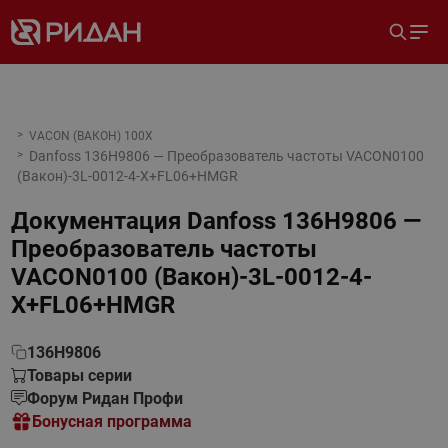
VACON (ВАКОН) 100X
Danfoss 136H9806 — Преобразователь частоты VACON0100
(Вакон)-3L-0012-4-X+FL06+HMGR
Документация
Danfoss 136H9806 —
Преобразователь частоты
VACON0100 (Вакон)-3L-0012-4-
X+FL06+HMGR
136H9806
Товары серии
Форум Ридан Профи
Бонусная программа