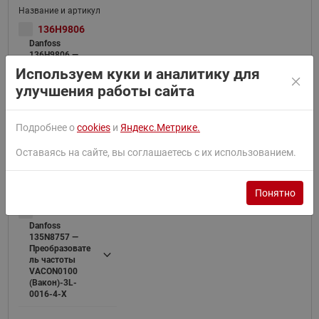
136H9806
Danfoss
136H9806 —
Преобразовате
Используем куки и аналитику для
ль частоты
улучшения работы сайта
VACON0100
(Вакон)-3L-
0012-4-
X+FL06+HMGR
Подробнее о
cookies
и
Яндекс.Метрике.
Оставаясь на сайте, вы соглашаетесь с их использованием.
Понятно
135N8757
Danfoss
135N8757 —
Преобразовате
ль частоты
VACON0100
(Вакон)-3L-
0016-4-X