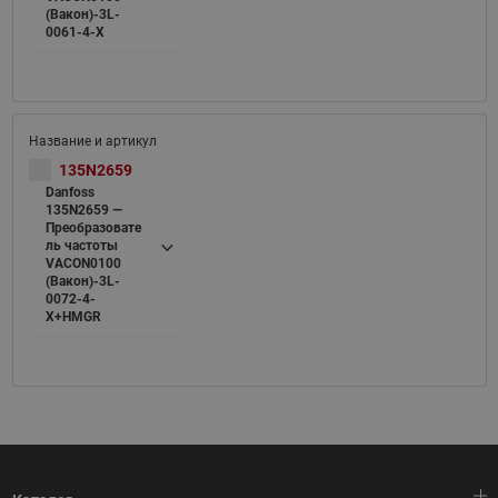
(Вакон)-3L-
0061-4-X
135N2659
Danfoss
135N2659 —
Преобразовате
ль частоты
VACON0100
(Вакон)-3L-
0072-4-
X+HMGR