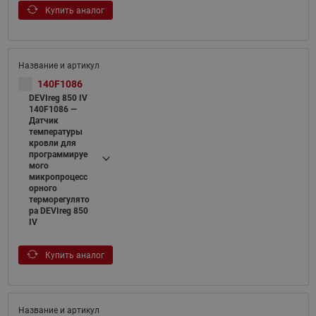
Купить аналог
140F1086
DEVIreg 850 IV
140F1086 —
Датчик
температуры
кровли для
программируе
мого
микропроцесс
орного
терморегулято
ра DEVIreg 850
IV
Купить аналог