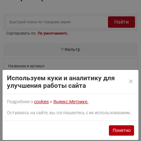
Найти
Сортировать по:
По умолчанию
Фильтр
140F1084
Используем куки и аналитику для
DEVIreg 850 IV
улучшения работы сайта
140F1084 —
Программируе
мый
микропроцесс
Подробнее о
cookies
и
Яндекс.Метрике.
орный
терморегулято
Оставаясь на сайте, вы соглашаетесь с их использованием.
р для систем
снеготаяния, с
блоком
Понятно
питания