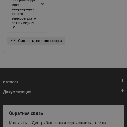
программируе
мого
микропроцесс
орного
терморегулято
ра DEVIreg 850
IV
Смотреть похожие товары
Каталог
Документация
Тепловая автоматика
Холодильная техника
HeatPlatform (Тепловая платформа)
Обратная связь
Приводная техника
Полезные программы и инструменты
Контакты
Дистрибьюторы и сервисные партнеры
Промышленная автоматика
Условия поставки