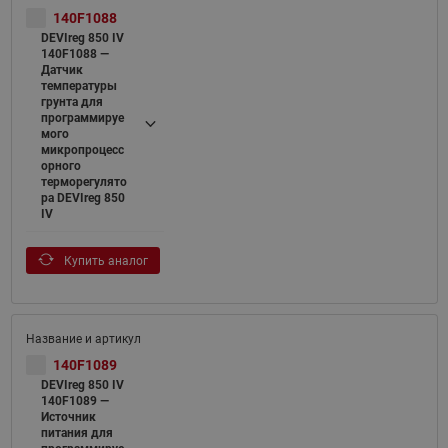
140F1088
DEVIreg 850 IV
140F1088 —
Датчик
температуры
грунта для
программируе
мого
микропроцесс
орного
терморегулято
ра DEVIreg 850
IV
Купить аналог
140F1089
DEVIreg 850 IV
140F1089 —
Источник
питания для