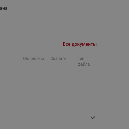
Ридан
ления
ана.
С
ые
Трубопроводная арматура
Стальные краны запорно-
Все документы
регулирующие Ридан
нкты
ра
Стальные краны шаровые
Обновлено
Скачать
Тип
файла
запорные Ридан
Привод электрический АМВ
для шаровых кранов RJIP
Premium (Премиум)
Показать все
Краны шаровые чугунные
Ридан
тоты
Латунные краны шаровые
ы
запорные Ридан (код
065B83xxR)