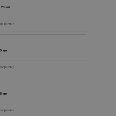
065B82xxR)
— 20 мм
Латунные фильтры сетчатые
Ридан (код 065B82xxR)
Воздухоотводчики Airvent-R
программу
Ридан (код 06582xxR)
25 мм
программу
25 мм
программу