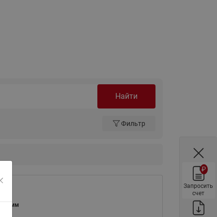
ы
Нержавеющие краны шаровые
запорные Ридан
Затворы дисковые Ридан
Латунные обратные клапаны
Ридан
Чугунные обратные клапаны/
затворы Ридан
Найти
Нержавеющие обратные
клапаны Ридан
Фильтр
Фильтры сетчатые Ридан ФСФ
Балансировочные клапаны для
наружных систем
₽
Сильфонные компенсаторы
для наружных систем
Запросить
счет
Фильтры сетчатые Ридан ФСФ
— 15 мм
для наружных систем