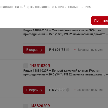
ставаясь на сайте, вы соглашаетесь с их использованием.
В корзину
₽
4 696.78
Заказная позиция
Понятно
148B2015R
Ридан 148B2015R — Угловой запорный клапан SVA, тип
присоединения — 15 D (1/2"), PN 52, номинальный диаметр 
В корзину
₽
4 696.78
Заказная позиция
148B1020R
Ридан 148B1020R — Прямой запорный клапан SVA, тип
присоединения — 20 D (3/4"), PN 52, номинальный диаметр 
В корзину
₽
5 283.88
Заказная позиция
148B2020R