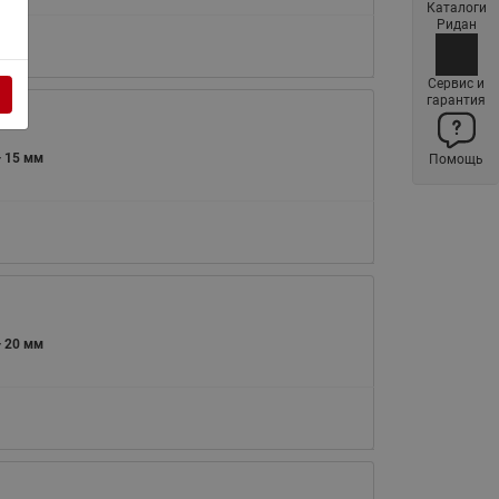
Каталоги
Латунные фильтры сетчатые
Ридан
Ридан (код 065B83xxR)
Нержавеющие фильтры
Сервис и
гарантия
сетчатые Ридан
Воздухоотводчики Airvent-R
— 15 мм
Помощь
(Вентиляция) Ридан (код
06583xxR)
Компенсаторы осевые
сильфонные Ридан
Регуляторы давления Ридан
Клапаны редукционные Ридан
— 20 мм
Гибкие вставки
Предохранительные клапаны
RSV
Латунные краны шаровые
запорные Ридан (код