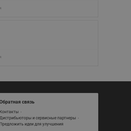
Латунные фильтры сетчатые
я
Ридан (код 065B83xxR)
Нержавеющие фильтры
сетчатые Ридан
Воздухоотводчики Airvent-R
(Вентиляция) Ридан (код
06583xxR)
я
Компенсаторы осевые
сильфонные Ридан
Регуляторы давления Ридан
Клапаны редукционные Ридан
Гибкие вставки
Обратная связь
Предохранительные клапаны
RSV
Контакты
Дистрибьюторы и сервисные партнеры
Латунные краны шаровые
Предложить идеи для улучшения
запорные Ридан (код