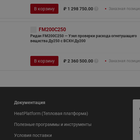
В корзину
₽
1 298 750.00
Заказная позици
FM200C250
Ридан FM200C250 — Узел проверки расхода огнетушащего
вещества Ду250 с ВСХН Ду200
В корзину
₽
2 360 500.00
Заказная позици
Документация
HeatPlatform (Тепловая платформа)
Полезные программы и инструменты
Условия поставки