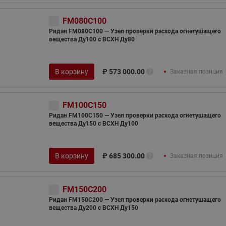
ходовыми клапанами
Преобразователь частот
Ридан RF-101
FM080C100
Узлы холодоснабжения с 3-
ходовыми клапанами
Ридан FM080C100 — Узел проверки расхода огнетушащего
вещества Ду100 с ВСХН Ду80
Узлы теплоснабжения с
комбинированным клапаном
AQT(F)-R
В корзину
₽
573 000.00
Заказная позиция
FM100C150
Ридан FM100C150 — Узел проверки расхода огнетушащего
вещества Ду150 с ВСХН Ду100
В корзину
₽
685 300.00
Заказная позиция
FM150C200
Ридан FM150C200 — Узел проверки расхода огнетушащего
вещества Ду200 с ВСХН Ду150