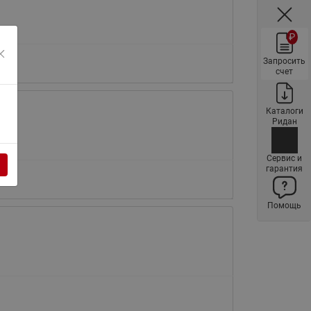
Ридан
ления
₽
С
Запросить
счет
ые
Трубопроводная арматура
Стальные краны запорно-
Каталоги
регулирующие Ридан
Ридан
нкты
ра
Стальные краны шаровые
запорные Ридан
Сервис и
гарантия
Привод электрический АМВ
для шаровых кранов RJIP
Помощь
Premium (Премиум)
Показать все
Краны шаровые чугунные
Ридан
тоты
Латунные краны шаровые
ы
запорные Ридан (код
065B83xxR)