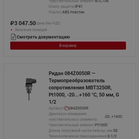
Чувствительный элемент:
NTC10k
Класс защиты:
IP41
Корпус:
ABS пластик
₽
3 047.50
Цена без НДС
Заказная позиция
Смотреть документацию
В корзину
Ридан 084Z0050R —
Термопреобразователь
сопротивления MBT3250R,
Pt1000, -20...+160 °С, 50 мм, G
1/2
Артикул:
084Z0050R
Диапазон измерения
-20..+160C
чувствительного элемента:
Чувствительный элемент:
Pt1000
Длина погружной части гильзы, мм:
50
Технологическое присоединение:
G 1/2