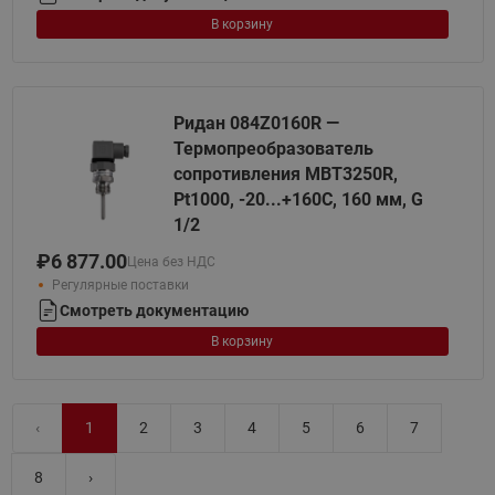
В корзину
Ридан 084Z0160R —
Термопреобразователь
сопротивления MBT3250R,
Pt1000, -20...+160С, 160 мм, G
1/2
₽
6 877.00
Цена без НДС
Регулярные поставки
Смотреть документацию
В корзину
‹
1
2
3
4
5
6
7
8
›