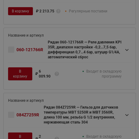
В корзину
₽
2 213.75
Регулярные поставки
Ридан 060-121766R — Реле давления KPI
35R, диапазон настройки -0,2...7,5 бар,
060-121766R
дифференциал 0,7…4 бар, штуцер G1/4А,
автоматический сброс
В
6
Входит в складскую
₽
корзину
009.90
программу
Ридан 084Z7259R — Гильза для датчиков
температуры MBT 5250R и MBT 3560R,
084Z7259R
длина 100 мм, резьба G 1/2 внутренняя,
нержавеющая сталь 304
В
2
Входит в складскую