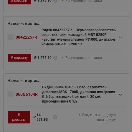
В корзину
₽
9 275.90
Регулярные поставки
Ридан 084Z2257R — Термопреобразователь
сопротивления накладной MBT 5250R,
084Z2257R
чувствительный элемент Pt1000, диапазон
измерения -50...+200 °С
В корзину
₽
9 275.90
Регулярные поставки
Ридан 060G6104R — Преобразователь
давления MBS 1700R, диапазон измерения
060G6104R
0-6 бар, выходной сигнал 4-20 мА,
присоединение G 1/2
В
14
Входит в складскую
₽
корзину
573.95
программу