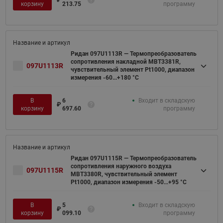
₽
корзину
213.75
программу
Ридан 097U1113R — Термопреобразователь
сопротивления накладной MBT3381R,
097U1113R
чувствительный элемент Pt1000, диапазон
измерения -60...+180 °С
В
6
Входит в складскую
₽
корзину
697.60
программу
Ридан 097U1115R — Термопреобразователь
сопротивления наружного воздуха
097U1115R
MBT3380R, чувствительный элемент
Pt1000, диапазон измерения -50...+95 °С
В
5
Входит в складскую
₽
корзину
099.10
программу