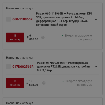
Ридан 060-118966R — Реле давления KPI
36R, диапазон настройки 2...14 бар,
060-118966R
дифференциал 1…4 бар, штуцер G1/4А,
автоматический сброс
В
6
Входит в складскую
₽
корзину
009.90
программу
Ридан 017D002566R — Реле перепада
017D002566R
давления RT262R, диапазон настройки
0,5..3,5 бар
В
15
Входит в складскую
₽
корзину
538.80
программу