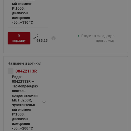
ый элемент
Pt1000,
диапазон
измерения
-50...+110 °С
В
2
Входит в складскую
₽
корзину
685.25
программу
084Z2113R
Ридан
084Z2113R —
Термопреобраз
ователь
сопротивления
MBT 5250R,
чувствительн
ый элемент
Pt1000,
диапазон
измерения
-50...+200 °С