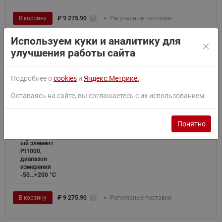
В корзину
₽
9 275.90
Регулярные поставки
Используем куки и аналитику для
улучшения работы сайта
084Z2257R
Подробнее о
cookies
и
Яндекс.Метрике.
Ридан
084Z2257R —
Оставаясь на сайте, вы соглашаетесь с их использованием.
Термопреобраз
ователь
сопротивления
накладной
Понятно
MBT 5250R,
чувствительн
ый элемент
Pt1000,
диапазон
измерения
-50...+200 °С
В корзину
₽
9 275.90
Регулярные поставки