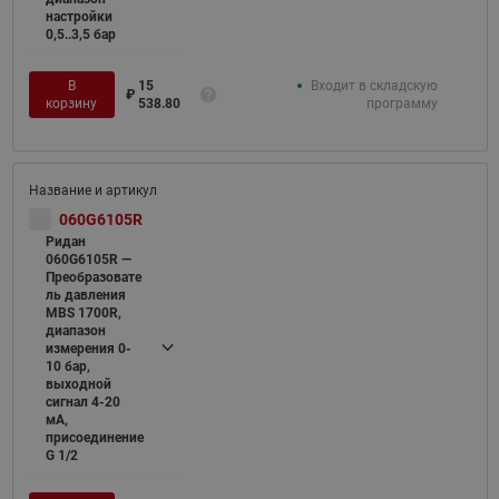
настройки
0,5..3,5 бар
В
15
Входит в складскую
₽
корзину
538.80
программу
060G6105R
Ридан
060G6105R —
Преобразовате
ль давления
MBS 1700R,
диапазон
измерения 0-
10 бар,
выходной
сигнал 4-20
мА,
присоединение
G 1/2