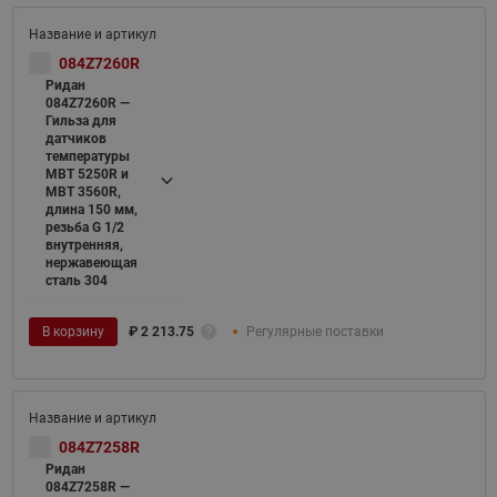
084Z7260R
Ридан
084Z7260R —
Гильза для
датчиков
температуры
MBT 5250R и
MBT 3560R,
длина 150 мм,
резьба G 1/2
внутренняя,
нержавеющая
сталь 304
В корзину
₽
2 213.75
Регулярные поставки
084Z7258R
Ридан
084Z7258R —