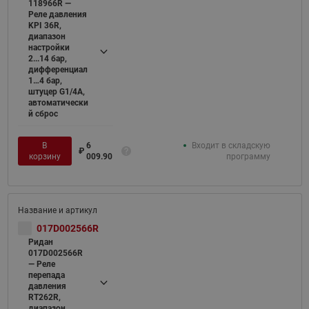
118966R —
Реле давления
KPI 36R,
диапазон
настройки
2...14 бар,
дифференциал
1…4 бар,
штуцер G1/4А,
автоматически
й сброс
В
6
Входит в складскую
₽
корзину
009.90
программу
017D002566R
Ридан
017D002566R
— Реле
перепада
давления
RT262R,
диапазон