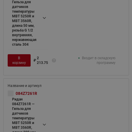
Гильза для
датчиков
температуры
MBT 5250R и
MBT 3560R,
длина 50 мм,
резьба G 1/2
внутренняя,
нержавеющая
сталь 304
В
2
Входит в складскую
₽
корзину
213.75
программу
084Z7261R
Ридан
084Z7261R —
Гильза для
датчиков
температуры
MBT 5250R и
MBT 3560R,