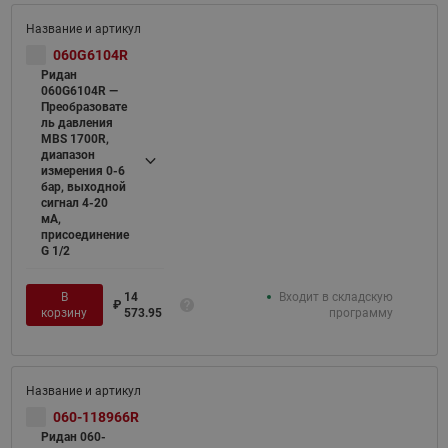
060G6104R
Ридан
060G6104R —
Преобразовате
ль давления
MBS 1700R,
диапазон
измерения 0-6
бар, выходной
сигнал 4-20
мА,
присоединение
G 1/2
В
14
Входит в складскую
₽
корзину
573.95
программу
060-118966R
Ридан 060-