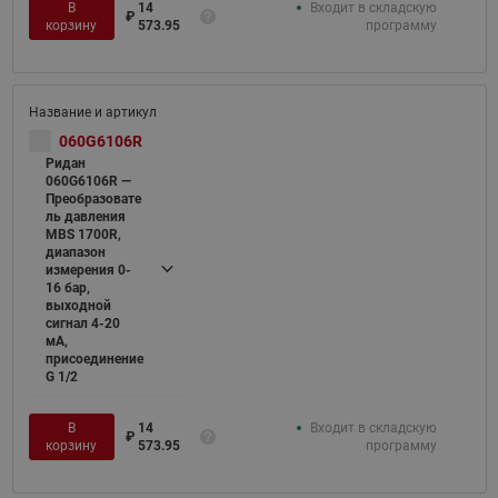
В
14
Входит в складскую
₽
корзину
573.95
программу
060G6106R
Ридан
060G6106R —
Преобразовате
ль давления
MBS 1700R,
диапазон
измерения 0-
16 бар,
выходной
сигнал 4-20
мА,
присоединение
G 1/2
В
14
Входит в складскую
₽
корзину
573.95
программу