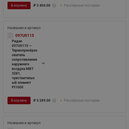
В корзину
₽
3 404.00
Регулярные поставки
097U0115
Ридан
097U0115 —
Термопреобраз
ователь
сопротивления
наружнего
воздуха MBT
3281,
чувствительн
ый элемент
Pt1000
В корзину
₽
3 289.00
Регулярные поставки