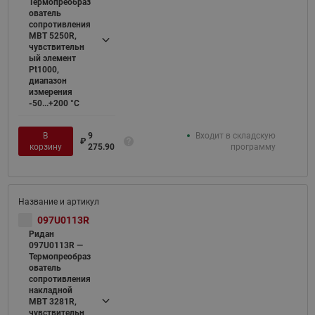
Термопреобраз
ователь
сопротивления
MBT 5250R,
чувствительн
ый элемент
Pt1000,
диапазон
измерения
-50...+200 °С
В
9
Входит в складскую
₽
корзину
275.90
программу
097U0113R
Ридан
097U0113R —
Термопреобраз
ователь
сопротивления
накладной
MBT 3281R,
чувствительн