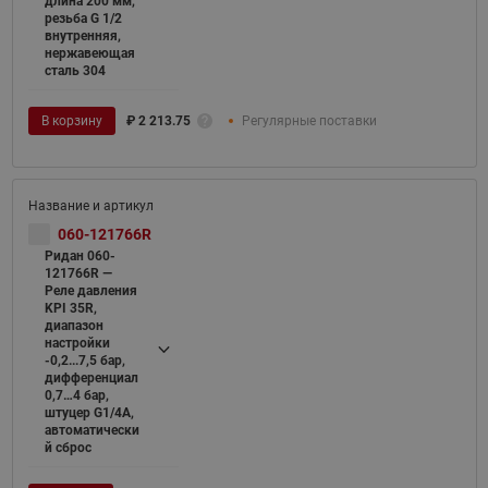
длина 200 мм,
резьба G 1/2
внутренняя,
нержавеющая
сталь 304
В корзину
₽
2 213.75
Регулярные поставки
060-121766R
Ридан 060-
121766R —
Реле давления
KPI 35R,
диапазон
настройки
-0,2...7,5 бар,
дифференциал
0,7…4 бар,
штуцер G1/4А,
автоматически
й сброс