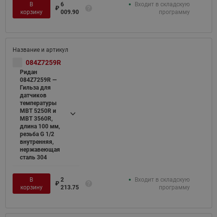
В
6
Входит в складскую
₽
корзину
009.90
программу
084Z7259R
Ридан
084Z7259R —
Гильза для
датчиков
температуры
MBT 5250R и
MBT 3560R,
длина 100 мм,
резьба G 1/2
внутренняя,
нержавеющая
сталь 304
В
2
Входит в складскую
₽
корзину
213.75
программу