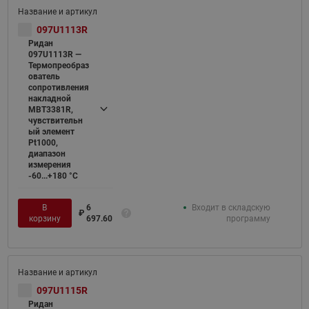
097U1113R
Ридан
097U1113R —
Термопреобраз
ователь
сопротивления
накладной
MBT3381R,
чувствительн
ый элемент
Pt1000,
диапазон
измерения
-60...+180 °С
В
6
Входит в складскую
₽
корзину
697.60
программу
097U1115R
Ридан