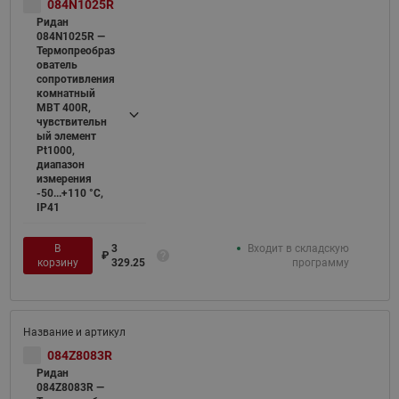
084N1025R
Ридан
084N1025R —
Термопреобраз
ователь
сопротивления
комнатный
MBT 400R,
чувствительн
ый элемент
Pt1000,
диапазон
измерения
-50...+110 °С,
IP41
В
3
Входит в складскую
₽
корзину
329.25
программу
084Z8083R
Ридан
084Z8083R —