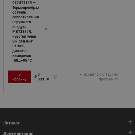
097U1115R —
Термопреобраз
ователь
сопротивления
наружного
воздуха
MBT3380R,
чувствительн
ый элемент
Pt1000,
диапазон
измерения
-50...+95 °С
В
5
Входит в складскую
₽
корзину
099.10
программу
Каталог
Документация