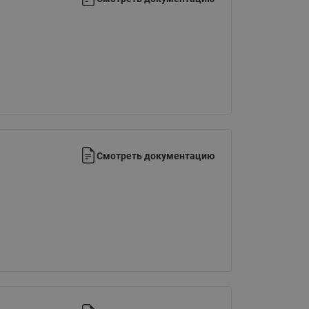
065B82xxR)
Латунные фильтры сетчатые
Ридан (код 065B82xxR)
Воздухоотводчики Airvent-R
Ридан (код 06582xxR)
Смотреть документацию