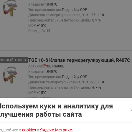
ходовыми клапанами
Хладагент:
R407C
Преобразователь частот
Тип присоединения:
Под пайку ODF
Ридан RF-101
Узлы холодоснабжения с 3-
Диапазон температур кипения, °C:
K: -25…+10
ходовыми клапанами
Присоединительные патрубки, дюйм:
½ × ⅞
MOP:
+15°C
Узлы теплоснабжения с
Qном., кВт:
19
комбинированным клапаном
AQT(F)-R
хивный товар
TGE 10-8 Клапан терморегулирующий, R407C
Артикул:
067N4006
Хладагент:
R407C
Тип присоединения:
Под пайку ODF
Диапазон температур кипения, °C:
K: -25…+10
Присоединительные патрубки, дюйм:
⅝ × ⅞
MOP:
+15°C
Qном., кВт:
25
Используем куки и аналитику для
улучшения работы сайта
хивный товар
TGE20-12.5 Клап терм R407С ODF5/8" MOP15
одробнее о
cookies
и
Яндекс.Метрике.