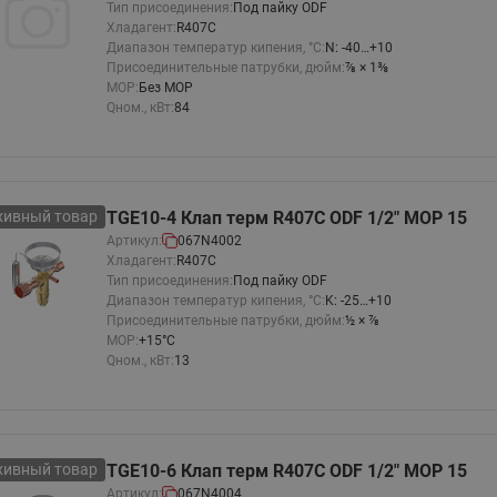
Тип присоединения:
Под пайку ODF
этажные для систем отоп
Хладагент:
R407C
TDU-R Ридан
Диапазон температур кипения, °C:
N: -40…+10
Присоединительные патрубки, дюйм:
⅞ × 1⅜
Показать все
Квартирные станции ШК
MOP:
Без MOP
Qном., кВт:
84
Ридан
Учёт тепловой энергии
Чиллеры (холодильн
Коллекторы
машины)
Квартирные приборы учёта
распределительные
Чиллеры с воздушным
Распределители INDIV
Квартирные тепловые пу
охлаждением конденсато
хивный товар
TGE10-4 Клап терм R407С ODF 1/2" MOP 15
MyFlat
Коммерческий (Общедомовой)
серии RCH
Артикул:
067N4002
учет тепловой энергии
Хладагент:
R407C
Тип присоединения:
Под пайку ODF
Показать все
Диапазон температур кипения, °C:
K: -25…+10
Автоматизированная система
Присоединительные патрубки, дюйм:
½ × ⅞
учета энергоресурсов
MOP:
+15°C
Qном., кВт:
13
Узлы регулирования
Преобразователи час
приточных установок
Преобразователь частот
хивный товар
TGE10-6 Клап терм R407С ODF 1/2" MOP 15
Ридан RF-51
Узлы теплоснабжения с 3-
Артикул:
067N4004