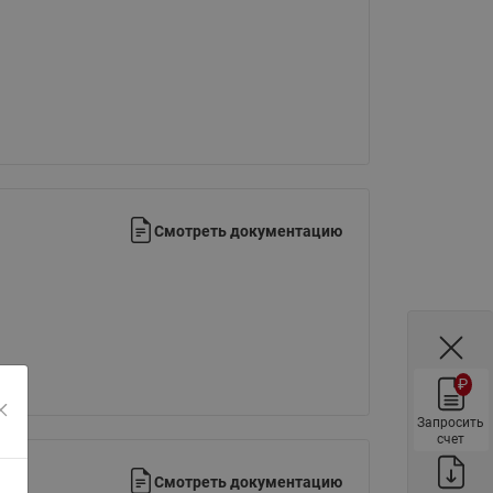
ы
Нержавеющие краны шаровые
запорные Ридан
Затворы дисковые Ридан
Латунные обратные клапаны
Ридан
Чугунные обратные клапаны/
затворы Ридан
Смотреть документацию
Нержавеющие обратные
клапаны Ридан
Фильтры сетчатые Ридан ФСФ
Балансировочные клапаны для
наружных систем
₽
Сильфонные компенсаторы
для наружных систем
Запросить
счет
Фильтры сетчатые Ридан ФСФ
для наружных систем
Смотреть документацию