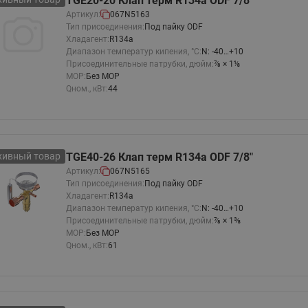
TGE20-20 Клап терм R134a ODF 7/8"
Артикул:
067N5163
Тип присоединения:
Под пайку ODF
Хладагент:
R134a
Диапазон температур кипения, °C:
N: -40…+10
Присоединительные патрубки, дюйм:
⅞ × 1⅛
MOP:
Без MOP
Qном., кВт:
44
хивный товар
TGE40-26 Клап терм R134a ODF 7/8"
Артикул:
067N5165
Тип присоединения:
Под пайку ODF
Хладагент:
R134a
Диапазон температур кипения, °C:
N: -40…+10
Присоединительные патрубки, дюйм:
⅞ × 1⅜
MOP:
Без MOP
Qном., кВт:
61