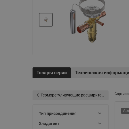
Электрообогрев
Системы водоснабжения
Товары серии
Техническая информац
Сортиро
Терморегулирующие расширительные клапаны (ТРВ)
Ар
Тип присоединения
Хладагент