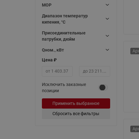
MOP
Диапазон температур
кипения, °C
Присоединительные
патрубки, дюйм
Qном., кВт
Ар
Цена ₽
Минимальная цена
Максимальная цена
Исключить заказные
позиции
Применить выбранное
Сбросить все фильтры
Ар