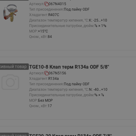
Артикул:
067N4015
Тип присоединения:
Под пайку ODF
Хладагент:
R407C
Диапазон температур кипения, °C:
K: -25…+10
Присоединительные патрубки, дюйм:
⅞ × 1⅜
MOP:
+15°C
Qном., кВт:
84
хивный товар
TGE10-8 Клап терм R134a ODF 5/8"
Артикул:
067N5156
Хладагент:
R134a
Тип присоединения:
Под пайку ODF
Диапазон температур кипения, °C:
N: -40…+10
Присоединительные патрубки, дюйм:
⅝ × ⅞
MOP:
Без MOP
Qном., кВт:
17
хивный товар