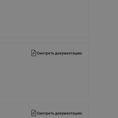
Ридан
ления
С
ые
Трубопроводная арматура
Стальные краны запорно-
регулирующие Ридан
нкты
ра
Смотреть документацию
Стальные краны шаровые
запорные Ридан
Привод электрический АМВ
для шаровых кранов RJIP
Premium (Премиум)
Показать все
Краны шаровые чугунные
Ридан
тоты
Латунные краны шаровые
ы
запорные Ридан (код
Смотреть документацию
065B83xxR)