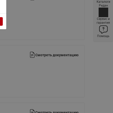
Каталоги
Латунные фильтры сетчатые
Ридан
Ридан (код 065B83xxR)
Нержавеющие фильтры
Сервис и
гарантия
сетчатые Ридан
Воздухоотводчики Airvent-R
Помощь
(Вентиляция) Ридан (код
06583xxR)
Компенсаторы осевые
Смотреть документацию
сильфонные Ридан
Регуляторы давления Ридан
Клапаны редукционные Ридан
Гибкие вставки
Предохранительные клапаны
RSV
Латунные краны шаровые
запорные Ридан (код
Смотреть документацию