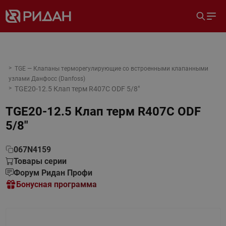
TGE — Клапаны терморегулирующие со встроенными клапанными
узлами Данфосс (Danfoss)
TGE20-12.5 Клап терм R407С ODF 5/8"
TGE20-12.5 Клап терм R407С ODF
5/8"
067N4159
Товары серии
Форум Ридан Профи
Бонусная программа