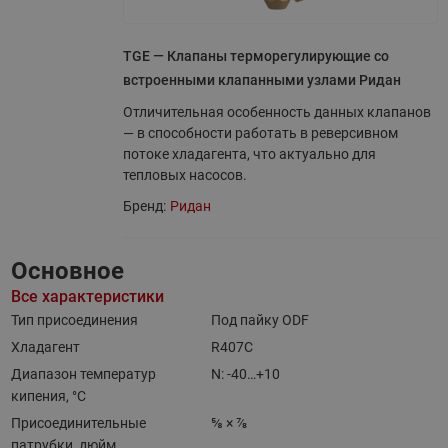
TGE — Клапаны терморегулирующие со
встроенными клапанными узлами Ридан
Отличительная особенность данных клапанов
— в способности работать в реверсивном
потоке хладагента, что актуально для
тепловых насосов.
Бренд:
Ридан
Основное
Все характеристики
Тип присоединения
Под пайку ODF
Хладагент
R407C
Диапазон температур
N: -40…+10
кипения, °C
Присоединительные
⅝ × ⅞
патрубки, дюйм