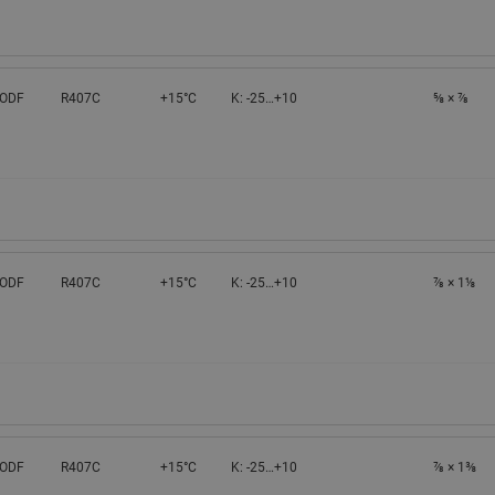
 ODF
R407C
+15°C
K: -25…+10
⅝ × ⅞
 ODF
R407C
+15°C
K: -25…+10
⅞ × 1⅛
 ODF
R407C
+15°C
K: -25…+10
⅞ × 1⅜