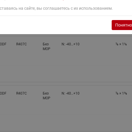
MOP
ставаясь на сайте, вы соглашаетесь с их использованием.
Понятно
 ODF
R407C
Без
N: -40…+10
⅞ × 1⅛
MOP
 ODF
R407C
Без
N: -40…+10
⅞ × 1⅜
MOP