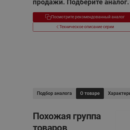
продажи. Подберите аналог.
Электрообогрев
Системы водоснабжения
Посмотрите рекомендованный аналог
Техническое описание серии
Подбор аналога
О товаре
Характер
Похожая группа
товаров