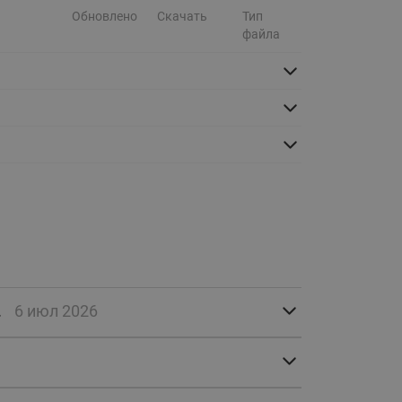
Ридан
ления
Обновлено
Скачать
Тип
файла
С
ые
Трубопроводная арматура
Стальные краны запорно-
регулирующие Ридан
нкты
ра
Стальные краны шаровые
запорные Ридан
Привод электрический АМВ
для шаровых кранов RJIP
Premium (Премиум)
Показать все
Краны шаровые чугунные
.
6 июл 2026
Ридан
тоты
Латунные краны шаровые
ы
запорные Ридан (код
065B83xxR)