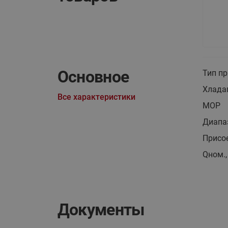
Основное
Тип п
Хлада
Все характеристики
MOP
Диапаз
Присо
Qном.,
Документы