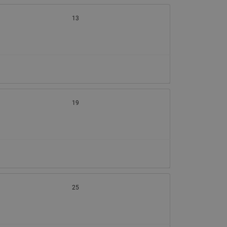
065B82xxR)
Латунные фильтры сетчатые
13
Ридан (код 065B82xxR)
Воздухоотводчики Airvent-R
Ридан (код 06582xxR)
19
25