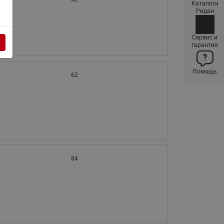
Каталоги
Латунные фильтры сетчатые
Ридан
Ридан (код 065B83xxR)
Нержавеющие фильтры
Сервис и
гарантия
сетчатые Ридан
Воздухоотводчики Airvent-R
Помощь
(Вентиляция) Ридан (код
62
06583xxR)
Компенсаторы осевые
сильфонные Ридан
Регуляторы давления Ридан
Клапаны редукционные Ридан
84
Гибкие вставки
Предохранительные клапаны
RSV
Латунные краны шаровые
запорные Ридан (код