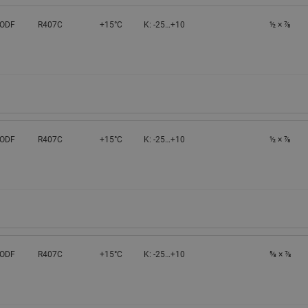
 ODF
R407C
+15°C
K: -25…+10
½ × ⅞
 ODF
R407C
+15°C
K: -25…+10
½ × ⅞
 ODF
R407C
+15°C
K: -25…+10
⅝ × ⅞