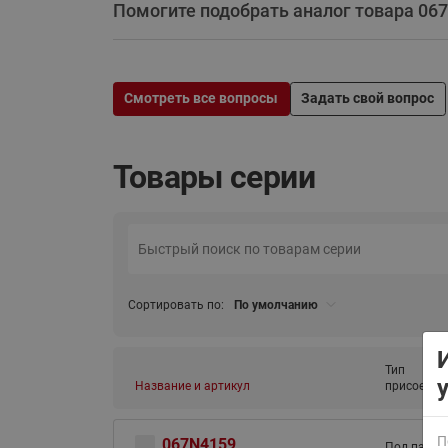
Помогите подобрать аналог товара 067
Смотреть все вопросы
Задать свой вопрос
Товары серии
ВСЯ ПРОДУКЦИЯ
Сортировать по:
По умолчанию
Тип
Название и артикул
присоедин
П
067N4159
Под пайку