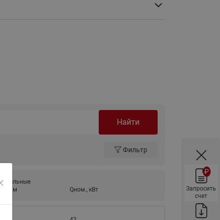
ы
Нержавеющие краны шаровые
запорные Ридан
Затворы дисковые Ридан
Латунные обратные клапаны
Ридан
Чугунные обратные клапаны/
затворы Ридан
Нержавеющие обратные
клапаны Ридан
Найти
Фильтры сетчатые Ридан ФСФ
Балансировочные клапаны для
Фильтр
наружных систем
₽
Сильфонные компенсаторы
нительные
для наружных систем
Запросить
, дюйм
Qном., кВт
счет
Фильтры сетчатые Ридан ФСФ
для наружных систем
42