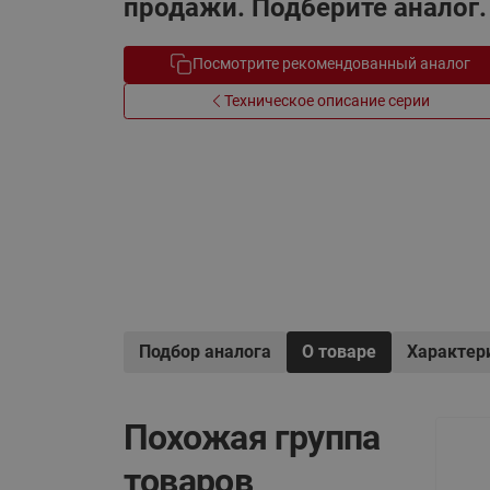
продажи. Подберите аналог.
Электрообогрев
Системы водоснабжения
Посмотрите рекомендованный аналог
Техническое описание серии
Подбор аналога
О товаре
Характер
Похожая группа
товаров