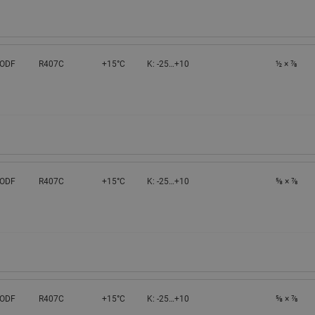
 ODF
R407C
+15°C
K: -25…+10
½ × ⅞
 ODF
R407C
+15°C
K: -25…+10
⅝ × ⅞
 ODF
R407C
+15°C
K: -25…+10
⅝ × ⅞