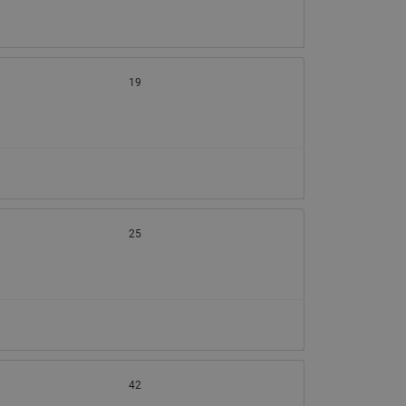
065B82xxR)
Латунные фильтры сетчатые
Ридан (код 065B82xxR)
Воздухоотводчики Airvent-R
19
Ридан (код 06582xxR)
25
42