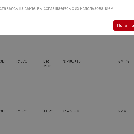
ставаясь на сайте, вы соглашаетесь с их использованием.
 ODF
R407C
Без
N: -40…+10
⅞ × 1⅛
MOP
Понятно
 ODF
R407C
Без
N: -40…+10
⅞ × 1⅜
MOP
 ODF
R407C
+15°C
K: -25…+10
½ × ⅞