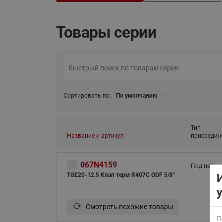
Товары серии
ВСЯ ПРОДУКЦИЯ
Сортировать по:
По умолчанию
Тип
Название и артикул
присоедин
067N4159
Под пайку
TGE20-12.5 Клап терм R407С ODF 5/8"
Смотреть похожие товары
П