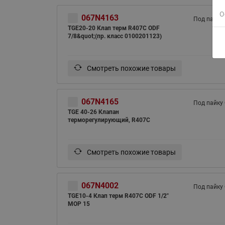
О
067N4163
Под пайку
TGE20-20 Клап терм R407С ODF
7/8&quot;(пр. класс 0100201123)
Смотреть похожие товары
067N4165
Под пайку
TGE 40-26 Клапан
терморегулирующий, R407C
Смотреть похожие товары
067N4002
Под пайку
TGE10-4 Клап терм R407С ODF 1/2"
MOP 15