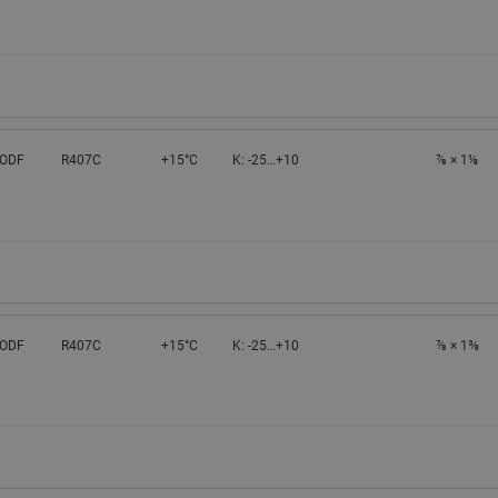
 ODF
R407C
+15°C
K: -25…+10
⅞ × 1⅛
 ODF
R407C
+15°C
K: -25…+10
⅞ × 1⅜