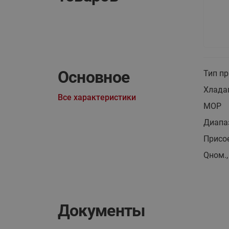
Основное
Тип п
Хлада
Все характеристики
MOP
Диапаз
Присо
Qном.,
Документы