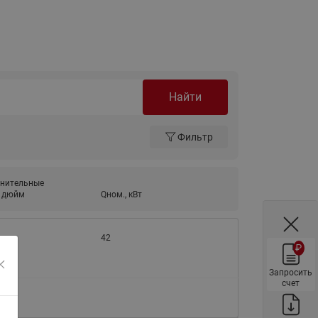
ы
Нержавеющие краны шаровые
запорные Ридан
Затворы дисковые Ридан
Латунные обратные клапаны
Ридан
Найти
Чугунные обратные клапаны/
затворы Ридан
Фильтр
Нержавеющие обратные
клапаны Ридан
нительные
Фильтры сетчатые Ридан ФСФ
, дюйм
Qном., кВт
Балансировочные клапаны для
наружных систем
42
₽
Сильфонные компенсаторы
для наружных систем
Запросить
счет
Фильтры сетчатые Ридан ФСФ
для наружных систем