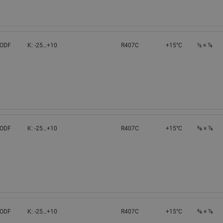
 ODF
K: -25…+10
R407C
+15°C
½ × ⅞
 ODF
K: -25…+10
R407C
+15°C
⅝ × ⅞
 ODF
K: -25…+10
R407C
+15°C
⅝ × ⅞