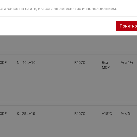
ставаясь на сайте, вы соглашаетесь с их использованием.
 ODF
N: -40…+10
R407C
Без
⅞ × 1⅛
MOP
Понятно
 ODF
N: -40…+10
R407C
Без
⅞ × 1⅜
MOP
 ODF
K: -25…+10
R407C
+15°C
½ × ⅞