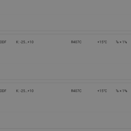
 ODF
K: -25…+10
R407C
+15°C
⅞ × 1⅛
 ODF
K: -25…+10
R407C
+15°C
⅞ × 1⅜