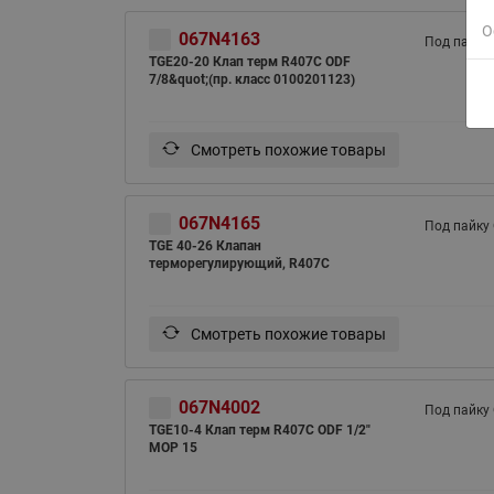
О
067N4163
Под пайку
TGE20-20 Клап терм R407С ODF
7/8&quot;(пр. класс 0100201123)
Смотреть похожие товары
067N4165
Под пайку
TGE 40-26 Клапан
терморегулирующий, R407C
Смотреть похожие товары
067N4002
Под пайку
TGE10-4 Клап терм R407С ODF 1/2"
MOP 15