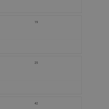
065B82xxR)
Латунные фильтры сетчатые
Ридан (код 065B82xxR)
Воздухоотводчики Airvent-R
19
Ридан (код 06582xxR)
25
42