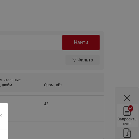
ы
Нержавеющие краны шаровые
запорные Ридан
Затворы дисковые Ридан
Латунные обратные клапаны
Ридан
Найти
Чугунные обратные клапаны/
затворы Ридан
Фильтр
Нержавеющие обратные
клапаны Ридан
инительные
Фильтры сетчатые Ридан ФСФ
, дюйм
Qном., кВт
Балансировочные клапаны для
наружных систем
42
₽
Сильфонные компенсаторы
для наружных систем
Запросить
счет
Фильтры сетчатые Ридан ФСФ
для наружных систем