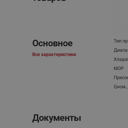
Основное
Тип п
Диапаз
Все характеристики
Хлада
MOP
Присо
Qном.,
Документы