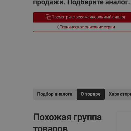
продажи. Подберите аналог.
Электрообогрев
Системы водоснабжения
Посмотрите рекомендованный аналог
Техническое описание серии
Подбор аналога
О товаре
Характер
Похожая группа
товаров