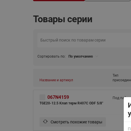
Товары серии
ВСЯ ПРОДУКЦИЯ
Сортировать по:
По умолчанию
Тип
Название и артикул
присоедин
067N4159
Под пайку
TGE20-12.5 Клап терм R407С ODF 5/8"
Смотреть похожие товары
П