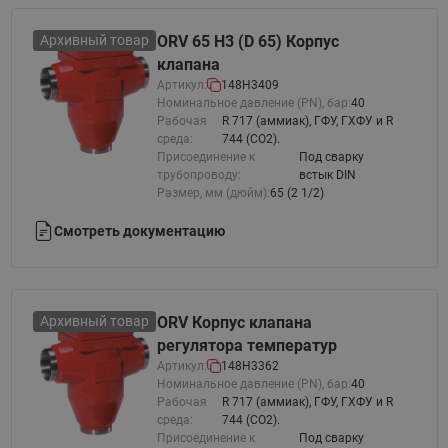
Архивный товар
ORV 65 H3 (D 65) Корпус
клапана
Артикул:
148H3409
Номинальное давление (PN), бар:
40
Рабочая
R 717 (аммиак), ГФУ, ГХФУ и R
среда:
744 (CO2).
Присоединение к
Под сварку
трубопроводу:
встык DIN
Размер, мм (дюйм):
65 (2 1/2)
Смотреть документацию
Архивный товар
ORV Корпус клапана
регулятора температур
Артикул:
148H3362
Номинальное давление (PN), бар:
40
Рабочая
R 717 (аммиак), ГФУ, ГХФУ и R
среда:
744 (CO2).
Присоединение к
Под сварку