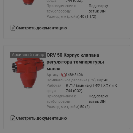
среда:
744 (CO2).
Присоединение к
Под сварку
трубопроводу:
встык DIN
Размер, мм (дюйм):
40 (1 1/2)
Смотреть документацию
Архивный товар
ORV 50 Корпус клапана
регулятора температуры
масла
Артикул:
148H3406
Номинальное давление (PN), бар:
40
Рабочая
R 717 (аммиак), ГФУ, ГХФУ и R
среда:
744 (CO2).
Присоединение к
Под сварку
трубопроводу:
встык DIN
Размер, мм (дюйм):
50 (2)
Смотреть документацию