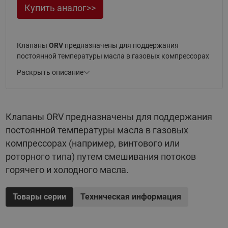
Купить аналог>>
Клапаны
ORV
предназначены для поддержания
постоянной температуры масла в газовых компрессорах
(например, винтового или роторного типа) путем
Раскрыть описание
смешивания потоков горячего и холодного масла.
Основные параметры:
Клапаны ORV предназначены для поддержания
Рабочая среда: R 717 (аммиак), R744 (диоксид
постоянной температуры масла в газовых
углерода), ГХФУ и ГФУ хладагенты
компрессорах (например, винтового или
Термостатический элемент из нержавеющей стали
роторного типа) путем смешивания потоков
с никелированным покрытием
горячего и холодного масла.
Термостатический элемент заказывается отдельно
Не требует ручной настройки
Товары серии
Техническая информация
Оптимальные гидравлические характеристики
Высокая устойчивость к вибрации или пульсациям