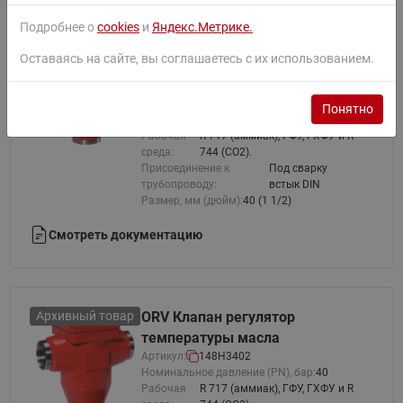
Подробнее о
cookies
и
Яндекс.Метрике.
Архивный товар
ORV 40 Корпус клапана
Оставаясь на сайте, вы соглашаетесь с их использованием.
регулятора температуры
масла
Артикул:
148H3361
Понятно
Номинальное давление (PN), бар:
40
Рабочая
R 717 (аммиак), ГФУ, ГХФУ и R
среда:
744 (CO2).
Присоединение к
Под сварку
трубопроводу:
встык DIN
Размер, мм (дюйм):
40 (1 1/2)
Смотреть документацию
Архивный товар
ORV Клапан регулятор
температуры масла
Артикул:
148H3402
Номинальное давление (PN), бар:
40
Рабочая
R 717 (аммиак), ГФУ, ГХФУ и R