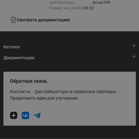
трубопроводу:
встык DIN
Размер, мм (дюйм):
80 (3)
Смотреть документацию
Каталог
Документация
Тепловая автоматика
Холодильная техника
HeatPlatform (Тепловая платформа)
Обратная связь
Приводная техника
Полезные программы и инструменты
Контакты
Дистрибьюторы и сервисные партнеры
Промышленная автоматика
Условия поставки
Предложить идеи для улучшения
Теплый пол и снеготаяние
Политика по использованию ТЗ Ридан
Теплообменное оборудование
Насосное оборудование
Коттеджная автоматика